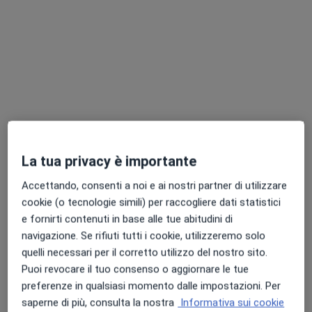
Dr. Pierpaolo Falcetta
·
Altro
Endocrinologo, Diabetologo, Andrologo
231 recensioni
Via San Faustino 9, Pontedera
•
Mappa
Studi Medici Specialistici Dott. Rimini
La tua privacy è importante
Prima visita andrologica
120 €
Questo dottore non ha ancora attivato le prenotazioni online presso questo indirizzo.
Accettando, consenti a noi e ai nostri partner di utilizzare
cookie (o tecnologie simili) per raccogliere dati statistici
Chiedi di attivare le prenotazioni online
e fornirti contenuti in base alle tue abitudini di
navigazione. Se rifiuti tutti i cookie, utilizzeremo solo
quelli necessari per il corretto utilizzo del nostro sito.
Puoi revocare il tuo consenso o aggiornare le tue
preferenze in qualsiasi momento dalle impostazioni. Per
saperne di più, consulta la nostra
Informativa sui cookie