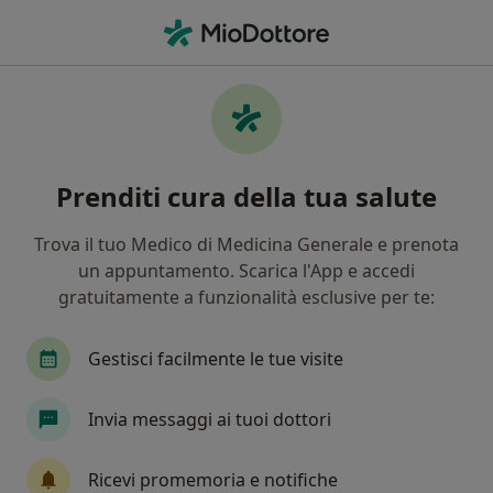
Men
Irsutismo • Pontedera, PI
Filters
• 1
Assicurazione
Map
Specialisti in trattamento Irsutismo a
Prenditi cura della tua salute
Pontedera
In che modo ordiniamo i risultati
Trova il tuo Medico di Medicina Generale e prenota
un appuntamento. Scarica l'App e accedi
gratuitamente a funzionalità esclusive per te:
Che specializzazione stai cercando?
Endocrinologo
Diabetologo
Medico esteti
Gestisci facilmente le tue visite
Invia messaggi ai tuoi dottori
Ricevi promemoria e notifiche