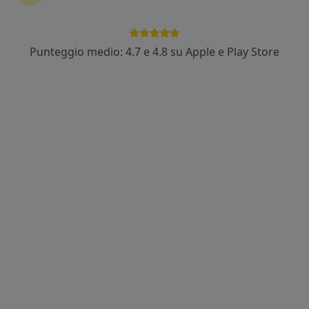
Punteggio medio: 4.7 e 4.8 su Apple e Play Store
Dott.ssa Cristina Zito
·
Altro
Ginecologa
96 recensioni
Via Antonio Gramsci 29, Capannoli
•
Mappa
MiniHospital "Sandro Pertini"
Visita ginecologica
140 €
Questo dottore non ha ancora attivato le prenotazioni online presso questo indirizzo.
Chiedi di attivare le prenotazioni online