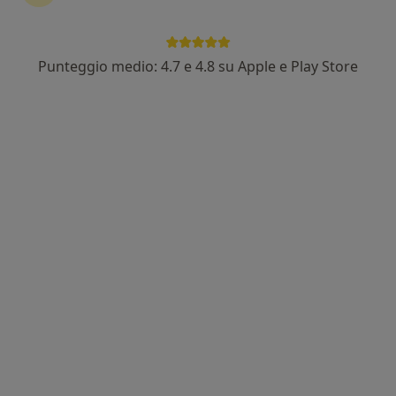
Punteggio medio: 4.7 e 4.8 su Apple e Play Store
Dr. Jacopo Pattarino
·
Altro
Chirurgo plastico, Chirurgo estetico, Medico estetico
157 recensioni
Borgo delle Colonne 2, Parma
•
Mappa
Poliambulatorio Centro Maria Luigia | PARMA
Prima visita di chirurgia plastica
150 €
Questo dottore non ha ancora attivato le prenotazioni online presso questo indirizzo.
Chiedi di attivare le prenotazioni online