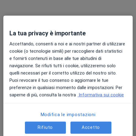
Dott. Carlo Alberto Ferrarini
La tua privacy è importante
·
Altro
Chirurgo plastico, Chirurgo estetico, Medico estetico
24 recensioni
Accettando, consenti a noi e ai nostri partner di utilizzare
cookie (o tecnologie simili) per raccogliere dati statistici
Borgo Giacomo Tommasini 20, Parma
•
Mappa
e fornirti contenuti in base alle tue abitudini di
Dr. Carlo Alberto Ferrarini - Chirurgia Plastica
navigazione. Se rifiuti tutti i cookie, utilizzeremo solo
Visita di chirurgia plastica
Prestazione gratuita
quelli necessari per il corretto utilizzo del nostro sito.
Questo dottore non ha ancora attivato le prenotazioni online presso questo indirizzo.
Puoi revocare il tuo consenso o aggiornare le tue
preferenze in qualsiasi momento dalle impostazioni. Per
Chiedi di attivare le prenotazioni online
saperne di più, consulta la nostra
Informativa sui cookie
Modifica le impostazioni
Rifiuto
Accetto