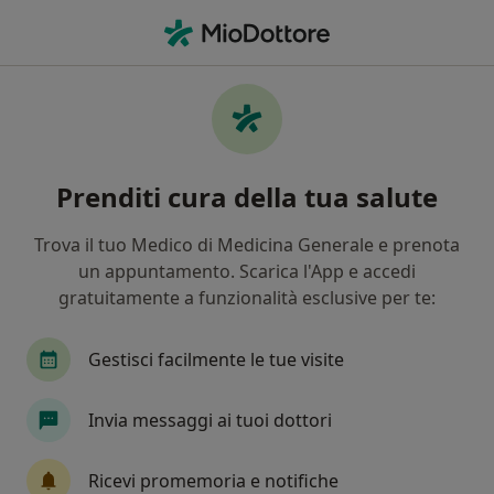
Men
Ipertrofia Mammaria • Parma, PR
Filters
• 1
Assicurazione
Map
Specialisti in trattamento Ipertrofia
Prenditi cura della tua salute
Mammaria a Parma
In che modo ordiniamo i risultati
Trova il tuo Medico di Medicina Generale e prenota
un appuntamento. Scarica l'App e accedi
gratuitamente a funzionalità esclusive per te:
Che specializzazione stai cercando?
Chirurgo plastico
Medico estetico
Chirurg
Gestisci facilmente le tue visite
Invia messaggi ai tuoi dottori
Ricevi promemoria e notifiche