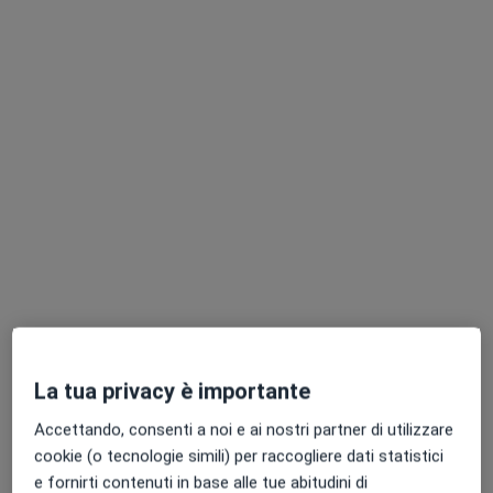
24 recensioni
Borgo Giacomo Tommasini 20, Parma
•
Mappa
Dr. Carlo Alberto Ferrarini - Chirurgia Plastica
Laser frazionale
da 400 €
Questo dottore non ha ancora attivato le prenotazioni online presso questo indirizzo.
Chiedi di attivare le prenotazioni online
La tua privacy è importante
Accettando, consenti a noi e ai nostri partner di utilizzare
Dott.ssa Lorena Paolucci
cookie (o tecnologie simili) per raccogliere dati statistici
·
Altro
Chirurgo estetico, Chirurgo plastico, Medico estetico
e fornirti contenuti in base alle tue abitudini di