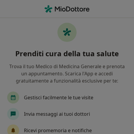
Men
Chirurgo Estetico • Parma, PR
Filters
Assicurazione
Mappa
Chirurghi estetici a Parma. Prenota online
Prenditi cura della tua salute
la tua visita
In che modo ordiniamo i risultati
Trova il tuo Medico di Medicina Generale e prenota
un appuntamento. Scarica l'App e accedi
gratuitamente a funzionalità esclusive per te:
Gestisci facilmente le tue visite
Invia messaggi ai tuoi dottori
Dr. Jacopo Pattarino
Ricevi promemoria e notifiche
·
Altro
Chirurgo estetico, Chirurgo plastico, Medico estetico