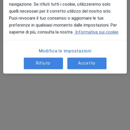
47 recensioni
navigazione. Se rifiuti tutti i cookie, utilizzeremo solo
quelli necessari per il corretto utilizzo del nostro sito.
Blefaroplastica
Puoi revocare il tuo consenso o aggiornare le tue
Mastoplastica additiva
preferenze in qualsiasi momento dalle impostazioni. Per
Liposuzione e Body conturing
saperne di più, consulta la nostra
Informativa sui cookie
Indirizzo
Online
Modifica le impostazioni
Via Emilia Ovest 12, Parma
•
Mappa
Rifiuto
Accetto
Poliambulatorio Dalla Rosa Prati Parma Centro Diagnostico Europeo
Consulenza di medicina estetica
70 €
Questo dottore non ha ancora attivato le prenotazioni online presso questo indirizzo.
Chiedi di attivare le prenotazioni online