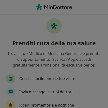
Men
Ipertiroidismo • Milano, MI
Filters
• 1
Assicurazione
Map
Specialisti in trattamento Ipertiroidismo a
Prenditi cura della tua salute
Milano
In che modo ordiniamo i risultati
Trova il tuo Medico di Medicina Generale e prenota
un appuntamento. Scarica l'App e accedi
gratuitamente a funzionalità esclusive per te:
Che specializzazione stai cercando?
Endocrinologo
Diabetologo
Dermatologo
Gestisci facilmente le tue visite
Invia messaggi ai tuoi dottori
Ricevi promemoria e notifiche