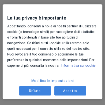
La tua privacy è importante
Dott.ssa Chiara Carzaniga
Accettando, consenti a noi e ai nostri partner di utilizzare
·
Altro
Endocrinologa
cookie (o tecnologie simili) per raccogliere dati statistici
131 recensioni
e fornirti contenuti in base alle tue abitudini di
navigazione. Se rifiuti tutti i cookie, utilizzeremo solo
Indirizzo 1
Indirizzo 2
Online
quelli necessari per il corretto utilizzo del nostro sito.
Puoi revocare il tuo consenso o aggiornare le tue
Viale Lombardia, 269/275, Brugherio
•
Mappa
preferenze in qualsiasi momento dalle impostazioni. Per
Studio privato
saperne di più, consulta la nostra
Informativa sui cookie
Visita endocrinologica
da 130 €
Questo dottore non ha ancora attivato le prenotazioni online presso questo indirizzo.
Modifica le impostazioni
Chiedi di attivare le prenotazioni online
Rifiuto
Accetto