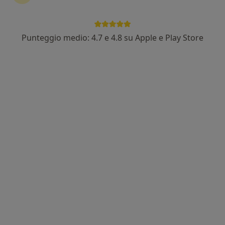
Punteggio medio: 4.7 e 4.8 su Apple e Play Store
Dott.ssa Sandra Liliana Giudici
·
Altro
Internista, Gastroenterologa, Endocrinologa
103 recensioni
Via Brusuglio, 72, Milano
•
Mappa
Studio Medico Alpha
Prima visita endocrinologica
200 €
Questo dottore non ha ancora attivato le prenotazioni online presso questo indirizzo.
Chiedi di attivare le prenotazioni online