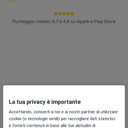
Punteggio medio: 4.7 e 4.8 su Apple e Play Store
Dr. Simone Saretta
·
Altro
Medico estetico, Tricologo
276 recensioni
Via Roma 60, Albignasego
•
Mappa
Poliambulatori Elysium
Consulenza di medicina estetica
Prestazione gratuita
Questo dottore non ha ancora attivato le prenotazioni online presso questo indirizzo.
Chiedi di attivare le prenotazioni online
La tua privacy è importante
Accettando, consenti a noi e ai nostri partner di utilizzare
cookie (o tecnologie simili) per raccogliere dati statistici
e fornirti contenuti in base alle tue abitudini di