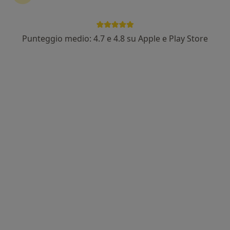
Punteggio medio: 4.7 e 4.8 su Apple e Play Store
Dr. Fabio Buzzanca
·
Altro
Dietista, Nutrizionista
981 recensioni
Indirizzo
Online
Via Sicilia 10, Patti
•
Mappa
Studio dott. Renato Gambino - Patti (Me)
Analisi bioimpedenziometrica
da 70 €
Questo dottore non ha ancora attivato le prenotazioni online presso questo indirizzo.
Chiedi di attivare le prenotazioni online