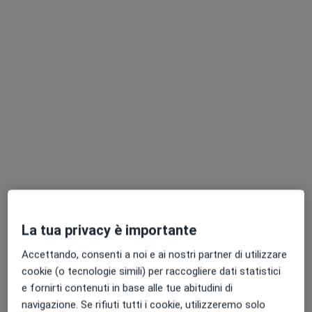
Dott. Rosario Germaná
·
Altro
Cardiologo
362 recensioni
Via Gorizia 12, Patti
•
Mappa
Studio Privato Dr Rosario Germanà Patti (Medical Center)
Visita cardiologica
150 €
La tua privacy è importante
Questo dottore non ha ancora attivato le prenotazioni online presso questo indirizzo.
Accettando, consenti a noi e ai nostri partner di utilizzare
Chiedi di attivare le prenotazioni online
cookie (o tecnologie simili) per raccogliere dati statistici
e fornirti contenuti in base alle tue abitudini di
navigazione. Se rifiuti tutti i cookie, utilizzeremo solo