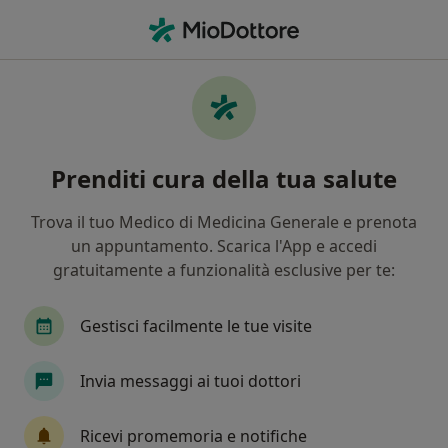
Men
Ipercolesterolemia • Falcone, ME
Filters
• 1
Assicurazione
Map
Specialisti in trattamento
Prenditi cura della tua salute
Ipercolesterolemia a Falcone
In che modo ordiniamo i risultati
Trova il tuo Medico di Medicina Generale e prenota
un appuntamento. Scarica l'App e accedi
gratuitamente a funzionalità esclusive per te:
Che specializzazione stai cercando?
Endocrinologo
Diabetologo
Andrologo
Gestisci facilmente le tue visite
Invia messaggi ai tuoi dottori
Ricevi promemoria e notifiche