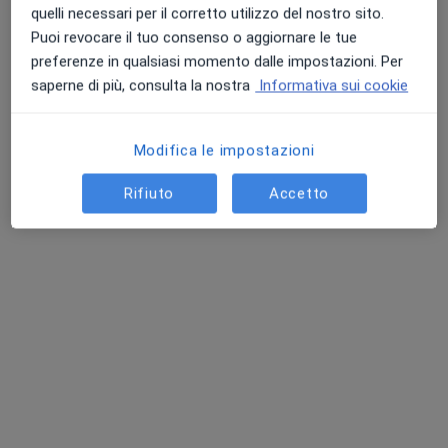
quelli necessari per il corretto utilizzo del nostro sito.
Puoi revocare il tuo consenso o aggiornare le tue
preferenze in qualsiasi momento dalle impostazioni. Per
saperne di più, consulta la nostra
Informativa sui cookie
Modifica le impostazioni
Dr. Luigi Rivetti
·
Altro
Cardiologo
Rifiuto
Accetto
79 recensioni
Indirizzo
Online
Via Provinciale 37, Rodì Milici
•
Mappa
Farmacia Rivetti
Questo dottore non ha ancora attivato le prenotazioni online presso questo indirizzo.
Chiedi di attivare le prenotazioni online