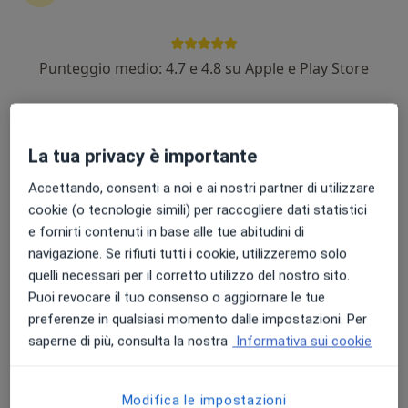
Punteggio medio: 4.7 e 4.8 su Apple e Play Store
Dott.ssa Nunzia Capuano
·
Altro
Nutrizionista
56 recensioni
La tua privacy è importante
Indirizzo
Online
Accettando, consenti a noi e ai nostri partner di utilizzare
cookie (o tecnologie simili) per raccogliere dati statistici
e fornirti contenuti in base alle tue abitudini di
Via Giovanni Spagliardi, 1, Parabiago
•
Mappa
navigazione. Se rifiuti tutti i cookie, utilizzeremo solo
Centro Dentistico Primo Parabiago
quelli necessari per il corretto utilizzo del nostro sito.
Visita nutrizionale
120 €
Puoi revocare il tuo consenso o aggiornare le tue
Questo dottore non ha ancora attivato le prenotazioni online presso questo indirizzo.
preferenze in qualsiasi momento dalle impostazioni. Per
saperne di più, consulta la nostra
Informativa sui cookie
Chiedi di attivare le prenotazioni online
Modifica le impostazioni