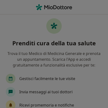
Men
Intossicazione • Parabiago, MI
Filters
• 1
Mappa
Specialisti in trattamento Intossicazione a
Prenditi cura della tua salute
Parabiago
In che modo ordiniamo i risultati
Trova il tuo Medico di Medicina Generale e prenota
un appuntamento. Scarica l'App e accedi
gratuitamente a funzionalità esclusive per te:
Che specializzazione stai cercando?
Nutrizionista
Logopedista
Dentista
Gestisci facilmente le tue visite
Invia messaggi ai tuoi dottori
Ricevi promemoria e notifiche