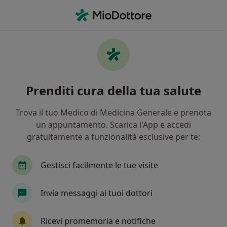
Men
Insufficienza Renale • Parabiago, MI
Filters
• 1
Assicurazione
Map
Specialisti in trattamento Insufficienza
Prenditi cura della tua salute
renale a Parabiago
In che modo ordiniamo i risultati
Trova il tuo Medico di Medicina Generale e prenota
un appuntamento. Scarica l'App e accedi
gratuitamente a funzionalità esclusive per te:
Che specializzazione stai cercando?
Nutrizionista
Fisioterapista
Ortopedico
Gestisci facilmente le tue visite
Invia messaggi ai tuoi dottori
Ricevi promemoria e notifiche