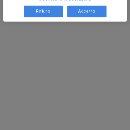
Rifiuto
Accetto
Pagamenti online
Dr. Maurizio Fiocca
·
Altro
Nutrizionista
42 recensioni
Indirizzo 1
Indirizzo 2
Via Giacomo Matteotti 23, Bareggio
•
Mappa
Centro Nutrizionale