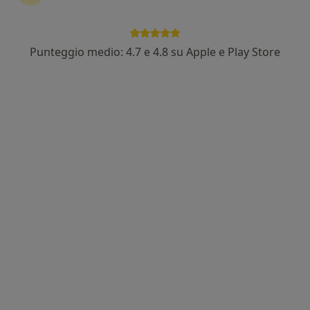
Punteggio medio: 4.7 e 4.8 su Apple e Play Store
Dott.ssa Francesca Ruscitti
·
Altro
Nutrizionista, Dietista
47 recensioni
Indirizzo
Online
Via Monsignor Paleari 50, Pogliano Milanese
•
Mappa
STUDIO MEDICO POGLIANO MILANESE
Dieta personalizzata
100 €
Questo dottore non ha ancora attivato le prenotazioni online presso questo indirizzo.
Chiedi di attivare le prenotazioni online