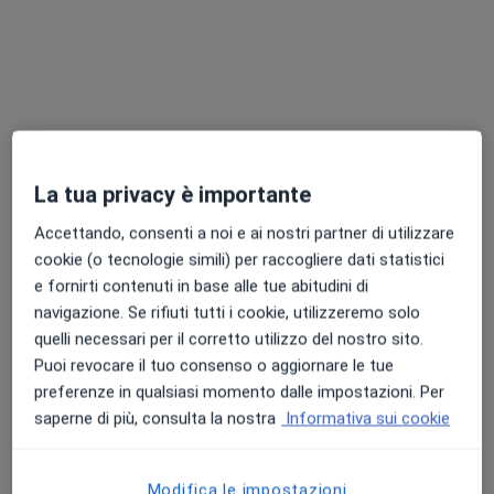
Chiedi di attivare le prenotazioni online
La tua privacy è importante
Accettando, consenti a noi e ai nostri partner di utilizzare
Dott. Roberto Colombo
cookie (o tecnologie simili) per raccogliere dati statistici
Nefrologo
e fornirti contenuti in base alle tue abitudini di
47 recensioni
navigazione. Se rifiuti tutti i cookie, utilizzeremo solo
quelli necessari per il corretto utilizzo del nostro sito.
Via Cardinal Ferrari 78, Rho
•
Mappa
Puoi revocare il tuo consenso o aggiornare le tue
Maliz Medicina & Sicurezza
preferenze in qualsiasi momento dalle impostazioni. Per
Visita Nefrologica
150 €
saperne di più, consulta la nostra
Informativa sui cookie
Questo dottore non ha ancora attivato le prenotazioni online presso questo indirizzo.
Modifica le impostazioni
Chiedi di attivare le prenotazioni online