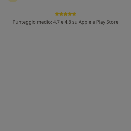
Punteggio medio: 4.7 e 4.8 su Apple e Play Store
Dott.ssa Irene Bonfanti
·
Altro
Ginecologa, Ostetrica
52 recensioni
Corso Buenos Aires 23, Milano
•
Mappa
Centro Medico PROXIMA
Prima visita ostetrica
160 €
Questo dottore non ha ancora attivato le prenotazioni online presso questo indirizzo.
Chiedi di attivare le prenotazioni online