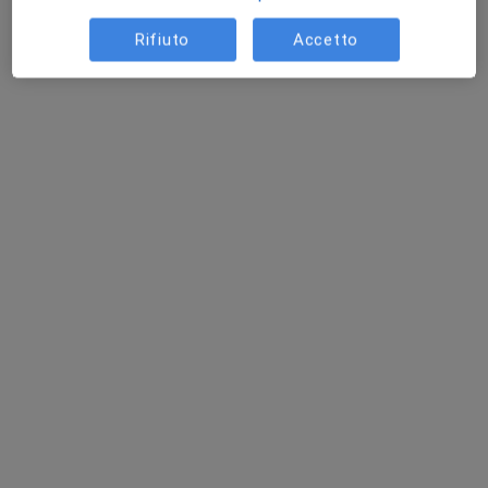
Rifiuto
Accetto
Dott. Jonathan Trobia
Psicologo, Neuropsicologo, Psicologo clinico
5 recensioni
Indirizzo
Online
Via Rovereto, 14, Milano
•
Mappa
Studio Medico
Colloquio psicologico
60 €
Questo dottore non ha ancora attivato le prenotazioni online presso questo indirizzo.
Chiedi di attivare le prenotazioni online