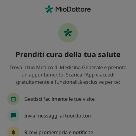
Men
Incontinenza Urinaria • Sesto San Giovanni, MI
Filters
• 1
Assicurazione
Map
Specialisti in trattamento Incontinenza
Prenditi cura della tua salute
urinaria a Sesto San Giovanni
In che modo ordiniamo i risultati
Trova il tuo Medico di Medicina Generale e prenota
un appuntamento. Scarica l'App e accedi
gratuitamente a funzionalità esclusive per te:
Che specializzazione stai cercando?
Urologo
Ginecologo
Andrologo
Psico
Gestisci facilmente le tue visite
Invia messaggi ai tuoi dottori
Ricevi promemoria e notifiche