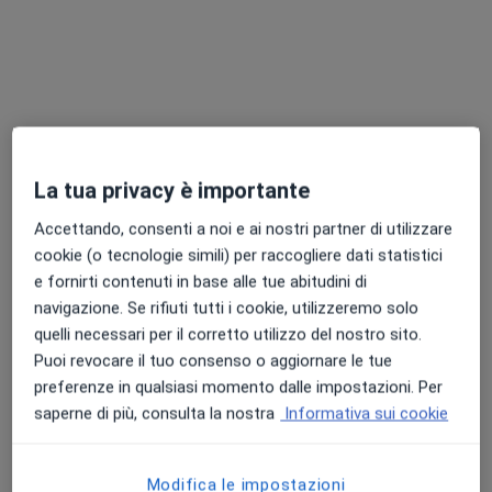
Dott.ssa Paola Eid
·
Altro
Ginecologa, Medico competente, Sessuologa
280 recensioni
La tua privacy è importante
Indirizzo
Online
Accettando, consenti a noi e ai nostri partner di utilizzare
cookie (o tecnologie simili) per raccogliere dati statistici
Viale Vittorio Veneto 10, Milano
•
Mappa
e fornirti contenuti in base alle tue abitudini di
MeidClinic - Medicina Biointegrata
navigazione. Se rifiuti tutti i cookie, utilizzeremo solo
Prima visita ginecologica
183 €
quelli necessari per il corretto utilizzo del nostro sito.
Puoi revocare il tuo consenso o aggiornare le tue
Questo dottore non ha ancora attivato le prenotazioni online presso questo indirizzo.
preferenze in qualsiasi momento dalle impostazioni. Per
Chiedi di attivare le prenotazioni online
saperne di più, consulta la nostra
Informativa sui cookie
Modifica le impostazioni