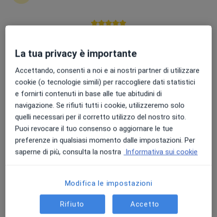
Punteggio medio: 4.7 e 4.8 su Apple e Play Store
Dott.ssa Federica Buta
La tua privacy è importante
Allergologa, Immunologa
Accettando, consenti a noi e ai nostri partner di utilizzare
Via Umberto I°, 1, Milazzo
•
Mappa
cookie (o tecnologie simili) per raccogliere dati statistici
Medical Center Milazzo
e fornirti contenuti in base alle tue abitudini di
Visita allergologica
da 120 €
navigazione. Se rifiuti tutti i cookie, utilizzeremo solo
quelli necessari per il corretto utilizzo del nostro sito.
Questo dottore non ha ancora attivato le prenotazioni online presso questo indirizzo.
Puoi revocare il tuo consenso o aggiornare le tue
Chiedi di attivare le prenotazioni online
preferenze in qualsiasi momento dalle impostazioni. Per
saperne di più, consulta la nostra
Informativa sui cookie
Modifica le impostazioni
Rifiuto
Accetto