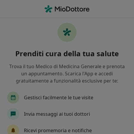
Men
Immunodeficienza • Milazzo, ME
Filters
• 1
Mappa
Specialisti in trattamento
Prenditi cura della tua salute
Immunodeficienza a Milazzo
In che modo ordiniamo i risultati
Trova il tuo Medico di Medicina Generale e prenota
un appuntamento. Scarica l'App e accedi
gratuitamente a funzionalità esclusive per te:
Che specializzazione stai cercando?
Allergologo
Ematologo
Immunologo
Gestisci facilmente le tue visite
Invia messaggi ai tuoi dottori
Ricevi promemoria e notifiche