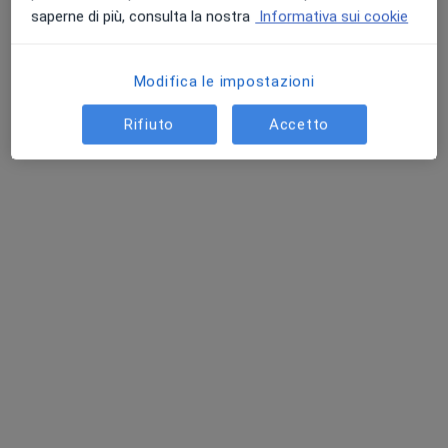
saperne di più, consulta la nostra
Informativa sui cookie
Modifica le impostazioni
Rifiuto
Accetto
Dr. Daniele Cicchitto
·
Altro
Osteopata, Posturologo
47 recensioni
Indirizzo 1
Indirizzo 2
Online
Via Gaetano Martucci 5, Castellammare di Stabia
•
Mappa
Studio Privato
Prima visita osteopatica
da 75 €
Questo dottore non ha ancora attivato le prenotazioni online presso questo indirizzo.