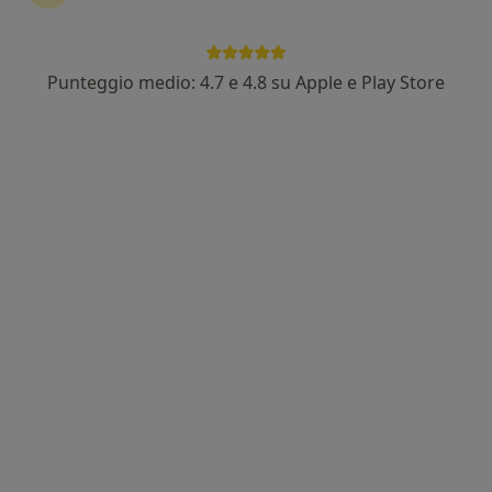
Punteggio medio: 4.7 e 4.8 su Apple e Play Store
Pagamenti online
Dr. Marco Cesino
·
Altro
Osteopata, Fisioterapista, Posturologo
85 recensioni
Via IV Novembre 4, Castellammare di Stabia
•
Mappa
Corpus Novum
Fisioterapia
600 €
Questo dottore non ha ancora attivato le prenotazioni online presso questo indirizzo.
Chiedi di attivare le prenotazioni online