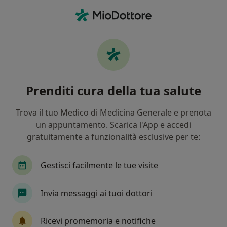
Men
Gonartrosi Artrosi Del Ginocchio • Pompei, NA
Filters
• 1
Assicurazione
Map
Specialisti in trattamento Gonartrosi
Prenditi cura della tua salute
(artrosi del ginocchio) a Pompei
In che modo ordiniamo i risultati
Trova il tuo Medico di Medicina Generale e prenota
un appuntamento. Scarica l'App e accedi
gratuitamente a funzionalità esclusive per te:
Che specializzazione stai cercando?
Fisioterapista
Osteopata
Posturologo
Gestisci facilmente le tue visite
Invia messaggi ai tuoi dottori
Ricevi promemoria e notifiche