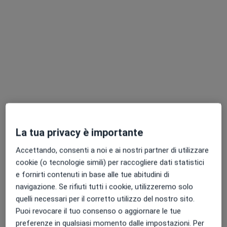
Dott.ssa Carmela D'Amora
·
Altro
Fisioterapista, Osteopata
176 recensioni
Indirizzo 1
Indirizzo 2
La tua privacy è importante
Via Aldo Moro II Traversa 117, Pompei
•
Mappa
Accettando, consenti a noi e ai nostri partner di utilizzare
Dott.ssa D’Amora
cookie (o tecnologie simili) per raccogliere dati statistici
Prima visita fisioterapica
da 25 €
e fornirti contenuti in base alle tue abitudini di
Questo dottore non ha ancora attivato le prenotazioni online presso questo indirizzo.
navigazione. Se rifiuti tutti i cookie, utilizzeremo solo
quelli necessari per il corretto utilizzo del nostro sito.
Chiedi di attivare le prenotazioni online
Puoi revocare il tuo consenso o aggiornare le tue
preferenze in qualsiasi momento dalle impostazioni. Per