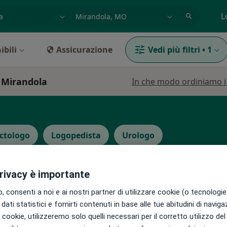
azione, medico, struttura
es: Roma
L
ibili
Assicurazione
Vedi più filtri
•
1
a Mirandola
In che modo ordiniamo i r
ctologo
Logopedista
Urologo
privacy è importante
 consenti a noi e ai nostri partner di utilizzare cookie (o tecnologie 
dati statistici e fornirti contenuti in base alle tue abitudini di navig
ni
Oggi
Domani
Sab,
Dom,
i i cookie, utilizzeremo solo quelli necessari per il corretto utilizzo de
6 Ago
7 Ago
8 Ago
9 Ago