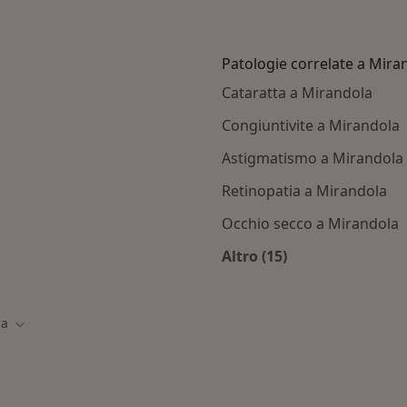
Patologie correlate a Mira
Cataratta a Mirandola
Congiuntivite a Mirandola
Astigmatismo a Mirandola
Retinopatia a Mirandola
Occhio secco a Mirandola
Altro (15)
irandola
Altro nella categoria
la
Cambia città