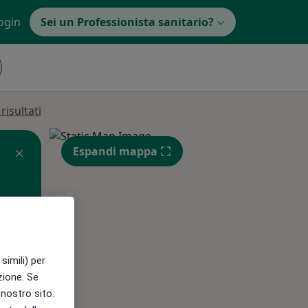
ogin
Sei un Professionista sanitario?
isultati
Espandi mappa
simili) per
azione. Se
Lun,
Mar,
Mer,
l nostro sito.
10 Ago
11 Ago
12 Ago