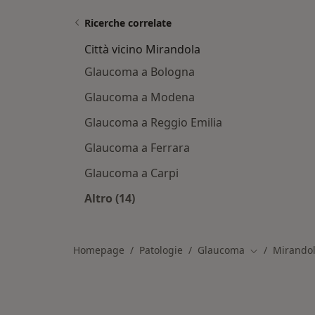
Ricerche correlate
Città vicino Mirandola
Glaucoma a Bologna
Glaucoma a Modena
Glaucoma a Reggio Emilia
Glaucoma a Ferrara
Glaucoma a Carpi
Altro (14)
Altro nella categoria: Città vicino M
Homepage
Patologie
Glaucoma
Mirando
Cambia città