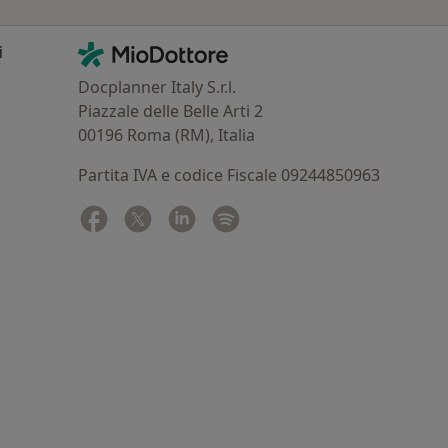
Contatti
MioDottore - Homepage
i
Docplanner Italy S.r.l.
Piazzale delle Belle Arti 2
00196 Roma (RM), Italia
Partita IVA e codice Fiscale 09244850963
Facebook
si apre in una nuova scheda
Twitter
si apre in una nuova scheda
Linkedin
si apre in una nuova scheda
Spotify
si apre in una nuova sched