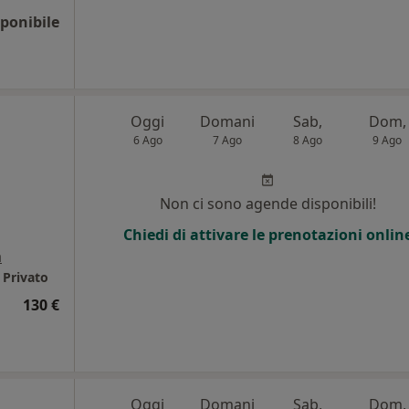
ponibile
Oggi
Domani
Sab,
Dom,
6 Ago
7 Ago
8 Ago
9 Ago
i
Non ci sono agende disponibili!
Chiedi di attivare le prenotazioni onlin
a
 Privato
130 €
Oggi
Domani
Sab,
Dom,