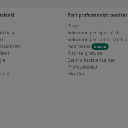
azienti
Per i professionisti sanitar
i
Prezzi
di base
Soluzione per Specialisti
ure
Soluzione per Centri Medici
al dottore
Noa Notes
nuovo
zioni
Risorse gratuite
gie
Centro Assistenza per
Professionisti
bile
HireDoc