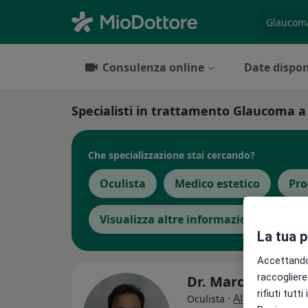
es. prest
Consulenza online
Date dispon
Specialisti in trattamento Glaucoma 
Che specializzazione stai cercando?
Oculista
Medico estetico
Pro
Visualizza altre informazioni
La tua 
Accettando,
raccogliere 
Dr. Marcello Telli
rifiuti tutt
·
Altro
Oculista