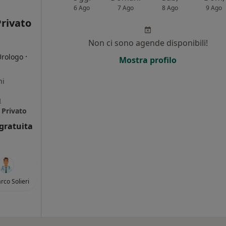
6 Ago
7 Ago
8 Ago
9 Ago
rivato
Non ci sono agende disponibili!
·
Urologo
Mostra profilo
ni
a
 Privato
gratuita
rco Solieri