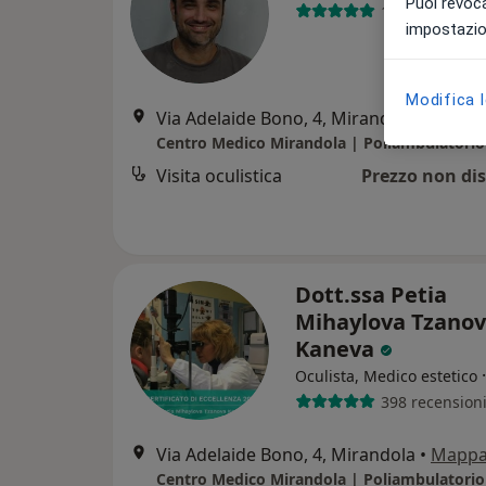
Puoi revoca
109 recension
impostazion
Modifica 
Via Adelaide Bono, 4, Mirandola
•
Mapp
Centro Medico Mirandola | Poliambulatorio
Visita oculistica
Prezzo non dis
Dott.ssa Petia
Mihaylova Tzano
Kaneva
Oculista, Medico estetico
398 recension
Via Adelaide Bono, 4, Mirandola
•
Mapp
Centro Medico Mirandola | Poliambulatorio