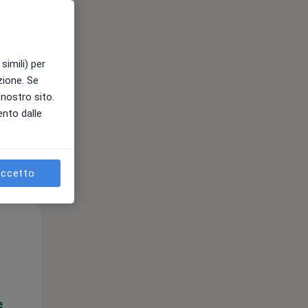
e
simili) per
azione. Se
l nostro sito.
ento dalle
ccetto
Mer,
Gio,
Ven,
12 Ago
13 Ago
14 Ago
e