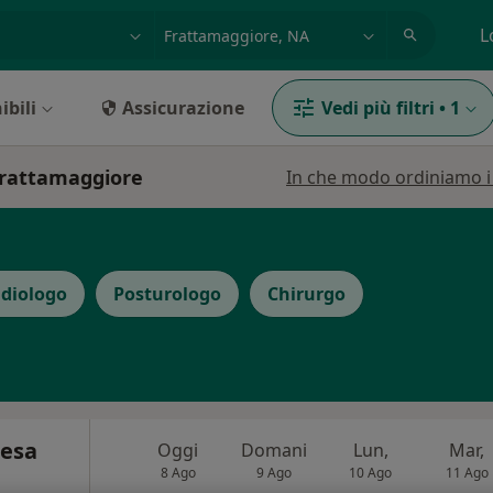
azione, medico, struttura
es: Roma
L
ibili
Assicurazione
Vedi più filtri
•
1
 Frattamaggiore
In che modo ordiniamo i r
diologo
Posturologo
Chirurgo
resa
Oggi
Domani
Lun,
Mar,
8 Ago
9 Ago
10 Ago
11 Ago