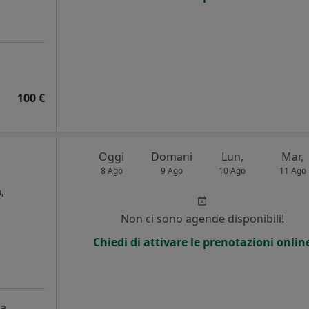
100 €
Oggi
Domani
Lun,
Mar,
8 Ago
9 Ago
10 Ago
11 Ago
,
Non ci sono agende disponibili!
Chiedi di attivare le prenotazioni onlin
a