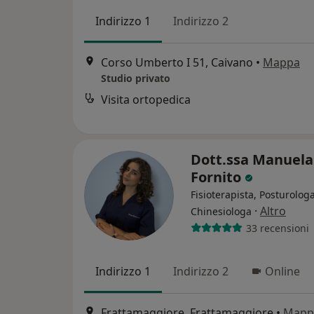
Indirizzo 1
Indirizzo 2
Corso Umberto I 51, Caivano
•
Mappa
Studio privato
Visita ortopedica
Dott.ssa Manuela
Fornito
Fisioterapista, Posturologa
·
Altro
Chinesiologa
33 recensioni
Indirizzo 1
Indirizzo 2
Online
Frattamaggiore, Frattamaggiore
•
Mapp