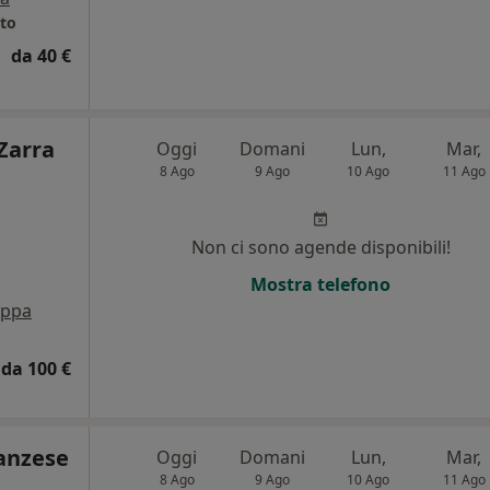
ito
da 40 €
Zarra
Oggi
Domani
Lun,
Mar,
8 Ago
9 Ago
10 Ago
11 Ago
i
Non ci sono agende disponibili!
Mostra telefono
ppa
da 100 €
ranzese
Oggi
Domani
Lun,
Mar,
8 Ago
9 Ago
10 Ago
11 Ago