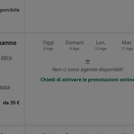
ponibile
nanno
Oggi
Domani
Lun,
Mar,
8 Ago
9 Ago
10 Ago
11 Ago
·
Altro
i
Non ci sono agende disponibili!
Chiedi di attivare le prenotazioni onlin
appa
da 35 €