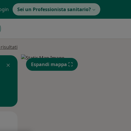
ogin
Sei un Professionista sanitario?
isultati
Espandi mappa
Mer,
Gio,
Ven,
12 Ago
13 Ago
14 Ago