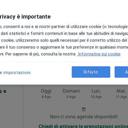
Non ci sono agende disponibili!
privacy è importante
Chiedi di attivare le prenotazioni onlin
 consenti a noi e ai nostri partner di utilizzare cookie (o tecnologie 
dati statistici e fornirti contenuti in base alle tue abitudini di navig
i i cookie, utilizzeremo solo quelli necessari per il corretto utilizzo de
re il tuo consenso o aggiornare le tue preferenze in qualsiasi mom
•
Mappa
i. Per saperne di più, consulta la nostra
Informativa sui cookie
da 30 €
Rifiuto
A
le impostazioni
do
Oggi
Domani
Lun,
Mar,
8 Ago
9 Ago
10 Ago
11 Ago
i
Non ci sono agende disponibili!
Chiedi di attivare le prenotazioni onlin