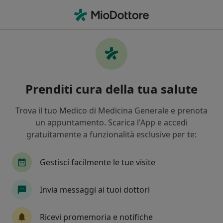
Men
Fobie • Brescia, BS
Filters
• 1
Assicurazione
Map
Specialisti in trattamento Fobie a Brescia
Prenditi cura della tua salute
In che modo ordiniamo i risultati
Trova il tuo Medico di Medicina Generale e prenota
un appuntamento. Scarica l'App e accedi
Che specializzazione stai cercando?
gratuitamente a funzionalità esclusive per te:
Psicologo
Psicoterapeuta
Psicologo clinic
Gestisci facilmente le tue visite
Invia messaggi ai tuoi dottori
Ricevi promemoria e notifiche