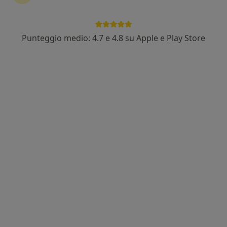
Punteggio medio: 4.7 e 4.8 su Apple e Play Store
Pagamenti online
Dott.ssa Sara Sottini
Psicologa, Psicologa clinica
1 recensione
Indirizzo
Online
Via privata de Vitalis 44, Brescia
•
Mappa
Studio centro Mara Selvini Palazzoli
Colloquio psicologico di coppia
70 €
Questo dottore non ha ancora attivato le prenotazioni online presso questo indirizzo.
Chiedi di attivare le prenotazioni online