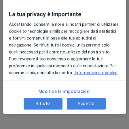
Colloquio psicologico clinico
70 €
Questo dottore non ha ancora attivato le prenotazioni online presso questo indirizzo.
La tua privacy è importante
Chiedi di attivare le prenotazioni online
Accettando, consenti a noi e ai nostri partner di utilizzare
cookie (o tecnologie simili) per raccogliere dati statistici
e fornirti contenuti in base alle tue abitudini di
navigazione. Se rifiuti tutti i cookie, utilizzeremo solo
quelli necessari per il corretto utilizzo del nostro sito.
Puoi revocare il tuo consenso o aggiornare le tue
preferenze in qualsiasi momento dalle impostazioni. Per
saperne di più, consulta la nostra
Informativa sui cookie
Dr. Giovanni Pasolini
Modifica le impostazioni
·
Altro
Psicologo, Psicoterapeuta, Psicologo clinico
4 recensioni
Rifiuto
Accetto
Indirizzo
Online