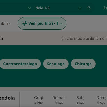
azione, medico, struttura
es: Roma
L
ibili
Vedi più filtri
•
1
la
In che modo ordiniamo i r
Gastroenterologo
Senologo
Chirurgo
endola
Oggi
Domani
Sab,
Dom,
6 Ago
7 Ago
8 Ago
9 Ago