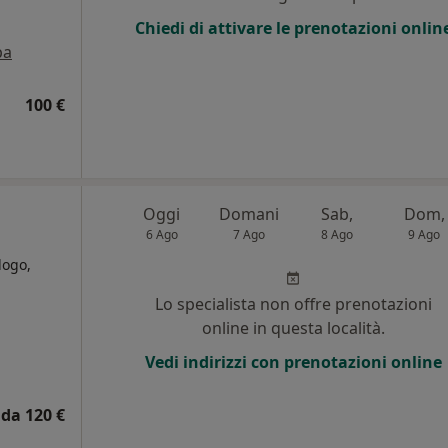
Chiedi di attivare le prenotazioni onlin
pa
100 €
Oggi
Domani
Sab,
Dom,
6 Ago
7 Ago
8 Ago
9 Ago
logo,
Lo specialista non offre prenotazioni
online in questa località.
Vedi indirizzi con prenotazioni online
da 120 €