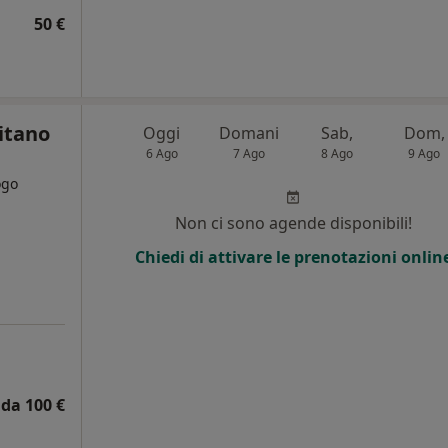
50 €
litano
Oggi
Domani
Sab,
Dom,
6 Ago
7 Ago
8 Ago
9 Ago
ogo
Non ci sono agende disponibili!
Chiedi di attivare le prenotazioni onlin
da 100 €