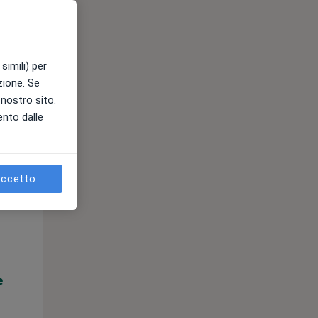
e
simili) per
azione. Se
l nostro sito.
ento dalle
ccetto
Lun,
Mar,
Mer,
10 Ago
11 Ago
12 Ago
e