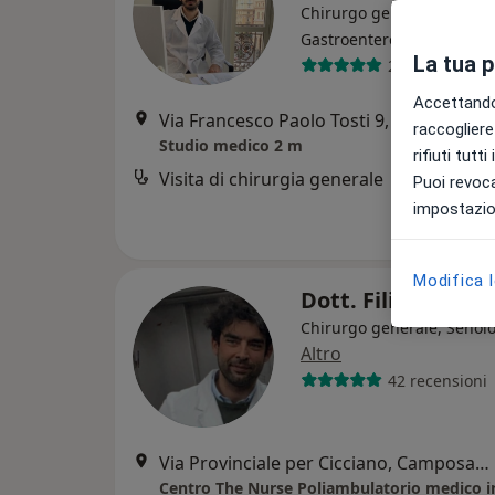
Chirurgo generale, Procto
·
Altro
Gastroenterologo
La tua 
261 recension
Accettando,
Via Francesco Paolo Tosti 9, Marigliano, Marigliano
raccogliere 
Studio medico 2 m
rifiuti tutt
Visita di chirurgia generale
Puoi revoca
impostazion
Modifica 
Dott. Filippo Var
Chirurgo generale, Senol
Altro
42 recensioni
Via Provinciale per Cicciano, Camposano