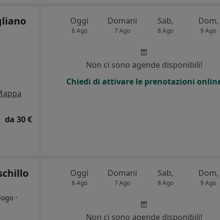
gliano
Oggi
Domani
Sab,
Dom,
6 Ago
7 Ago
8 Ago
9 Ago
Non ci sono agende disponibili!
Chiedi di attivare le prenotazioni onlin
Mappa
da 30 €
chillo
Oggi
Domani
Sab,
Dom,
6 Ago
7 Ago
8 Ago
9 Ago
·
logo
Non ci sono agende disponibili!