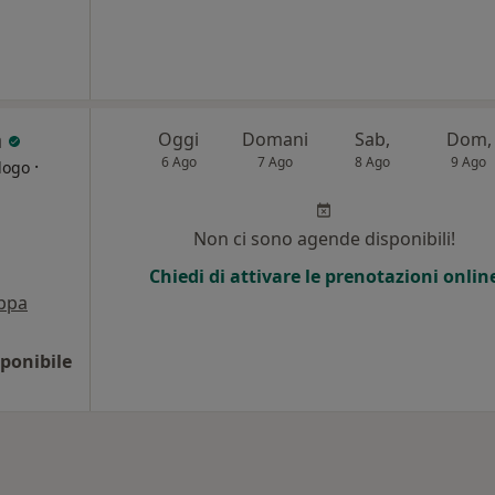
a
Oggi
Domani
Sab,
Dom,
6 Ago
7 Ago
8 Ago
9 Ago
·
logo
Non ci sono agende disponibili!
Chiedi di attivare le prenotazioni onlin
ppa
ponibile