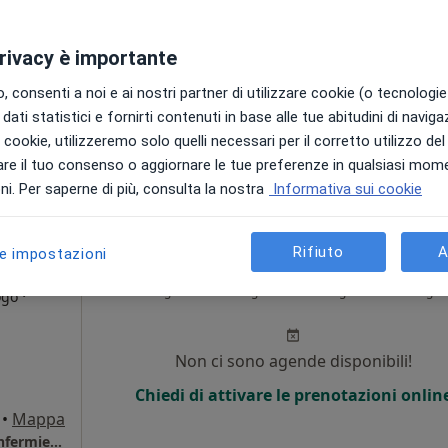
logo,
Non ci sono agende disponibili!
privacy è importante
i
Chiedi di attivare le prenotazioni onlin
 consenti a noi e ai nostri partner di utilizzare cookie (o tecnologie 
•
Mappa
dati statistici e fornirti contenuti in base alle tue abitudini di navig
i i cookie, utilizzeremo solo quelli necessari per il corretto utilizzo de
100 €
re il tuo consenso o aggiornare le tue preferenze in qualsiasi mom
i. Per saperne di più, consulta la nostra
Informativa sui cookie
Rifiuto
A
le impostazioni
lese
Oggi
Domani
Sab,
Dom,
6 Ago
7 Ago
8 Ago
9 Ago
·
ogo
Non ci sono agende disponibili!
Chiedi di attivare le prenotazioni onlin
•
Mappa
Centro The Nurse Poliambulatorio medico infermieristico