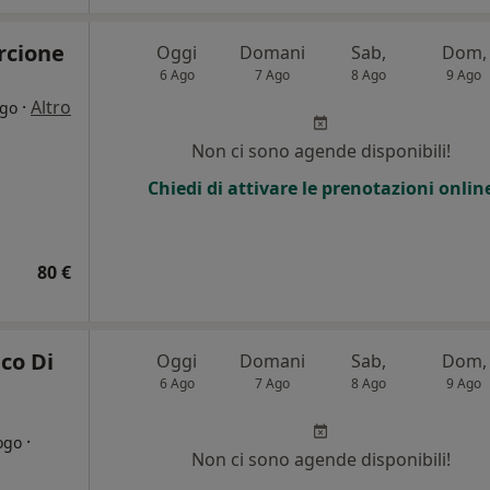
rcione
Oggi
Domani
Sab,
Dom,
6 Ago
7 Ago
8 Ago
9 Ago
·
Altro
rgo
Non ci sono agende disponibili!
Chiedi di attivare le prenotazioni onlin
80 €
co Di
Oggi
Domani
Sab,
Dom,
6 Ago
7 Ago
8 Ago
9 Ago
·
ogo
Non ci sono agende disponibili!