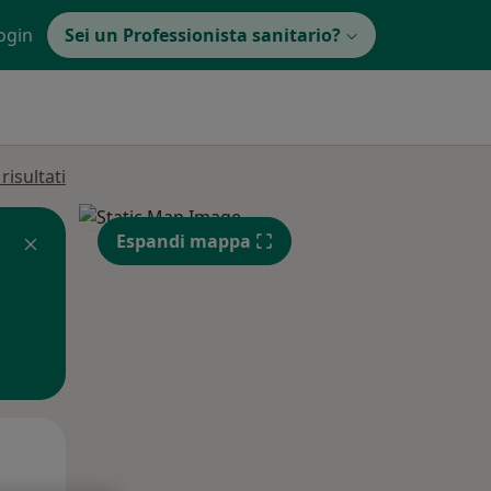
ogin
Sei un Professionista sanitario?
isultati
Espandi mappa
Lun,
Mar,
Mer,
10 Ago
11 Ago
12 Ago