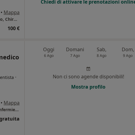
Chiedi di attivare le prenotazioni onlin
•
Mappa
Studio Privato - Dott. Giandomenico Di Sarno, Chirurgia Generale
100 €
Oggi
Domani
Sab,
Dom,
medico
6 Ago
7 Ago
8 Ago
9 Ago
Non ci sono agende disponibili!
·
entista
Mostra profilo
•
Mappa
Centro The Nurse Poliambulatorio medico infermieristico
gratuita