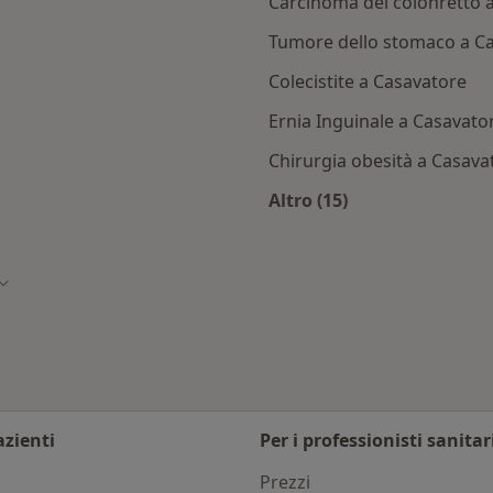
Carcinoma del colonretto 
Tumore dello stomaco a C
Colecistite a Casavatore
Ernia Inguinale a Casavato
Chirurgia obesità a Casava
Altro (15)
asavatore
Altro nella categoria
Cambia città
azienti
Per i professionisti sanitar
i
Prezzi