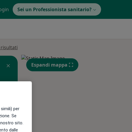
ogin
Sei un Professionista sanitario?
isultati
Espandi mappa
Gio,
Ven,
Sab,
simili) per
13 Ago
14 Ago
15 Ago
azione. Se
l nostro sito.
ento dalle