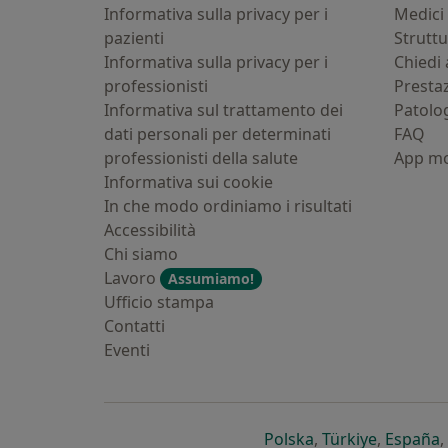
Informativa sulla privacy per i
Medici 
pazienti
Strutt
Informativa sulla privacy per i
Chiedi 
professionisti
Presta
Informativa sul trattamento dei
Patolo
dati personali per determinati
FAQ
professionisti della salute
App mo
Informativa sui cookie
In che modo ordiniamo i risultati
Accessibilità
Chi siamo
Lavoro
Assumiamo!
Ufficio stampa
Contatti
Eventi
si apre in una nu
si apre i
s
Polska
,
Türkiye
,
España
,