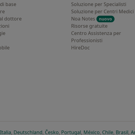
di base
Soluzione per Specialisti
ure
Soluzione per Centri Medici
al dottore
Noa Notes
nuovo
zioni
Risorse gratuite
gie
Centro Assistenza per
Professionisti
bile
HireDoc
ova scheda
n una nuova scheda
i apre in una nuova scheda
si apre in una nuova scheda
si apre in una nuova scheda
si apre in una nuova scheda
si apre in una nuova sc
si apre in una 
si apre i
si 
Italia
,
Deutschland
,
Česko
,
Portugal
,
México
,
Chile
,
Brasil
,
A