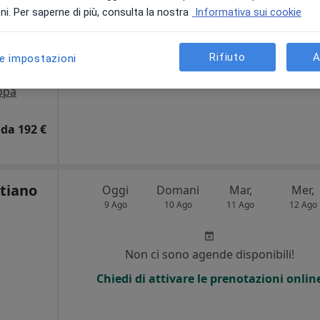
i. Per saperne di più, consulta la nostra
Informativa sui cookie
Chiedi di attivare le prenotazioni onlin
Rifiuto
A
le impostazioni
ppa
da 192 €
stiano
Oggi
Domani
Mar,
Mer,
9 Ago
10 Ago
11 Ago
12 Ago
i
Non ci sono agende disponibili!
Chiedi di attivare le prenotazioni onlin