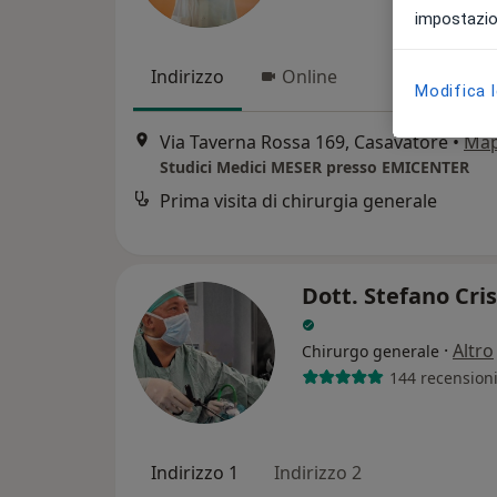
impostazion
Indirizzo
Online
Modifica 
Via Taverna Rossa 169, Casavatore
•
Ma
Studici Medici MESER presso EMICENTER
Prima visita di chirurgia generale
Dott. Stefano Cri
·
Altro
Chirurgo generale
144 recension
Indirizzo 1
Indirizzo 2