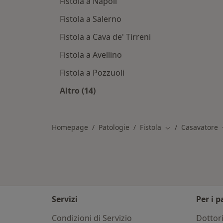
Fistola a Napoli
Fistola a Salerno
Fistola a Cava de' Tirreni
Fistola a Avellino
Fistola a Pozzuoli
Altro (14)
Altro nella categoria: Città vicino C
Homepage
Patologie
Fistola
Casavatore
Cambia città
Servizi
Per i p
Condizioni di Servizio
Dottor