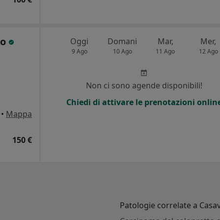
co
Oggi
Domani
Mar,
Mer,
9 Ago
10 Ago
11 Ago
12 Ago
Non ci sono agende disponibili!
Chiedi di attivare le prenotazioni onlin
•
Mappa
150 €
Patologie correlate a Casa