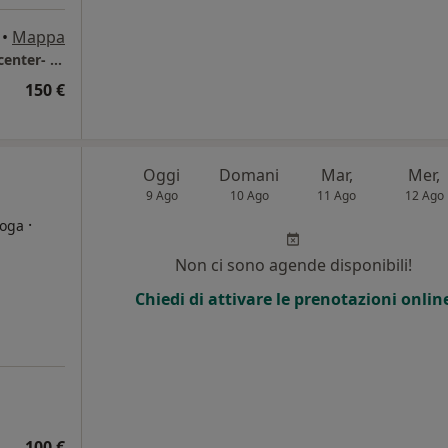
•
Mappa
Dott. Stefano Cristiano - Studio medico Emicenter- Casavatore
150 €
a
Oggi
Domani
Mar,
Mer,
9 Ago
10 Ago
11 Ago
12 Ago
·
loga
Non ci sono agende disponibili!
Chiedi di attivare le prenotazioni onlin
100 €