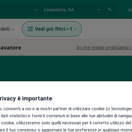
azione, medico, struttura
es: Roma
L
ibili
Vedi più filtri
•
1
asavatore
In che modo ordiniamo i r
privacy è importante
Cutolo
Oggi
Domani
Mar,
Mer,
 consenti a noi e ai nostri partner di utilizzare cookie (o tecnologie 
9 Ago
10 Ago
11 Ago
12 Ago
dati statistici e fornirti contenuti in base alle tue abitudini di navig
i i cookie, utilizzeremo solo quelli necessari per il corretto utilizzo de
re il tuo consenso o aggiornare le tue preferenze in qualsiasi mom
Non ci sono agende disponibili!