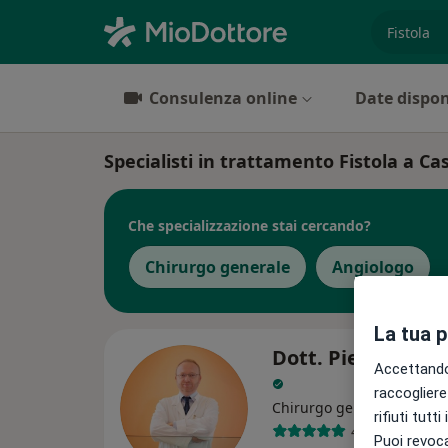
es. prest
Consulenza online
Date dispon
Specialisti in trattamento Fistola a C
Che specializzazione stai cercando?
Chirurgo generale
Angiologo
La tua 
Dott. Pier Paolo 
Accettando,
raccogliere 
·
Altro
Chirurgo generale
rifiuti tutt
42 recensioni
Puoi revoca