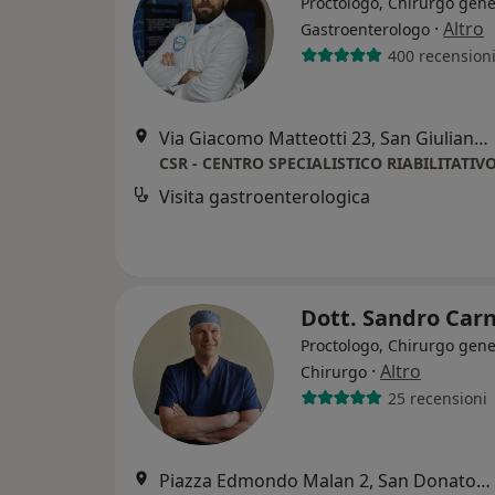
Proctologo, Chirurgo gene
·
Altro
Gastroenterologo
400 recension
Via Giacomo Matteotti 23, San Giuliano Milanese
CSR - CENTRO SPECIALISTICO RIABILITATIV
Visita gastroenterologica
Dott. Sandro Car
Proctologo, Chirurgo gene
·
Altro
Chirurgo
25 recensioni
Piazza Edmondo Malan 2, San Donato Milanese, MI,