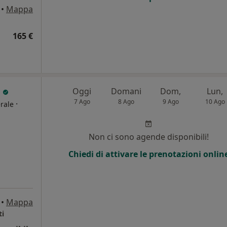
•
Mappa
165 €
o
Oggi
Domani
Dom,
Lun,
7 Ago
8 Ago
9 Ago
10 Ago
·
rale
i
Non ci sono agende disponibili!
Chiedi di attivare le prenotazioni onlin
•
Mappa
ti