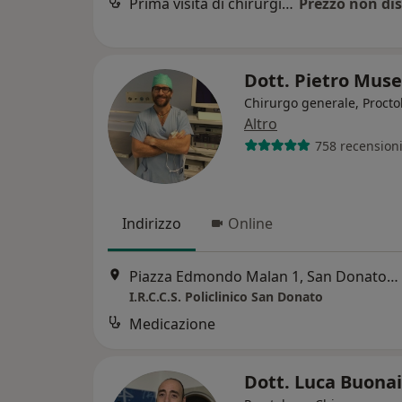
Prima visita di chirurgia generale
Prezzo non dis
Dott. Pietro Muse
Chirurgo generale, Procto
Altro
758 recension
Indirizzo
Online
Piazza Edmondo Malan 1, San Donato Milanese
I.R.C.C.S. Policlinico San Donato
Medicazione
Dott. Luca Buona