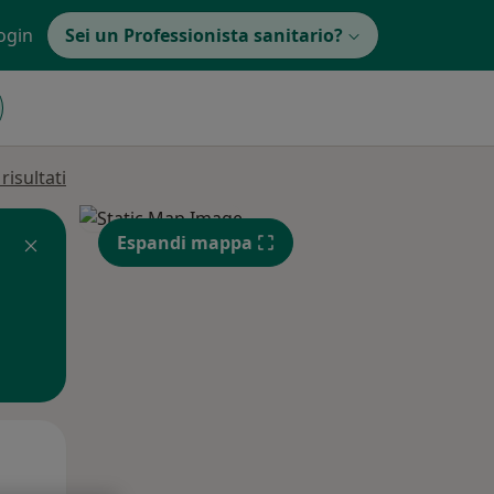
ogin
Sei un Professionista sanitario?
isultati
Espandi mappa
Mar,
Mer,
Gio,
11 Ago
12 Ago
13 Ago