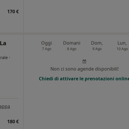
170 €
 La
Oggi
Domani
Dom,
Lun,
7 Ago
8 Ago
9 Ago
10 Ago
·
rale
Non ci sono agende disponibili!
Chiedi di attivare le prenotazioni onlin
appa
180 €