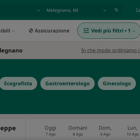
azione, medico, struttura
es: Roma
L
ibili
Assicurazione
Vedi più filtri
•
1
elegnano
In che modo ordiniamo i r
Ecografista
Gastroenterologo
Ginecologo
seppe
Oggi
Domani
Dom,
Lun,
7 Ago
8 Ago
9 Ago
10 Ago