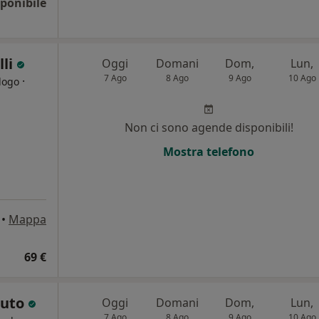
ponibile
lli
Oggi
Domani
Dom,
Lun,
7 Ago
8 Ago
9 Ago
10 Ago
·
logo
i
Non ci sono agende disponibili!
Mostra telefono
•
Mappa
69 €
iuto
Oggi
Domani
Dom,
Lun,
7 Ago
8 Ago
9 Ago
10 Ago