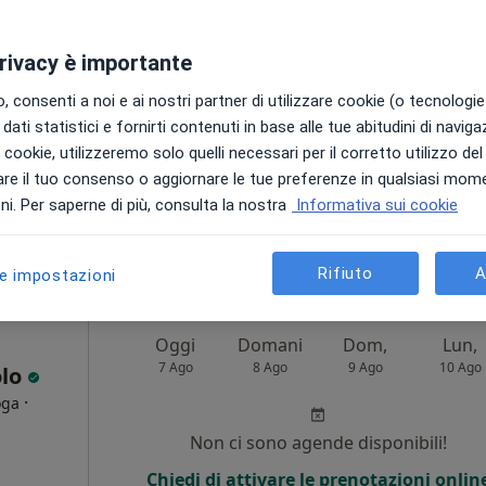
·
ista
Non ci sono agende disponibili!
privacy è importante
i
Chiedi di attivare le prenotazioni onlin
 consenti a noi e ai nostri partner di utilizzare cookie (o tecnologie 
dati statistici e fornirti contenuti in base alle tue abitudini di navig
i i cookie, utilizzeremo solo quelli necessari per il corretto utilizzo de
re il tuo consenso o aggiornare le tue preferenze in qualsiasi mom
i. Per saperne di più, consulta la nostra
Informativa sui cookie
•
Mappa
O
100 €
Rifiuto
A
le impostazioni
Oggi
Domani
Dom,
Lun,
7 Ago
8 Ago
9 Ago
10 Ago
olo
·
oga
Non ci sono agende disponibili!
Chiedi di attivare le prenotazioni onlin