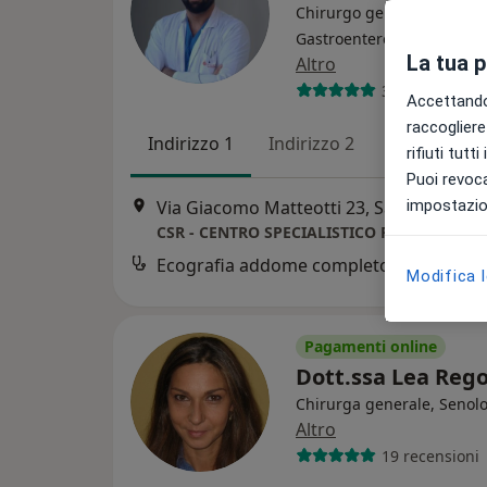
Chirurgo generale,
Gastroenterologo, Ecograf
La tua 
Altro
316 recension
Accettando,
raccogliere 
Indirizzo 1
Indirizzo 2
Online
rifiuti tutt
Puoi revoca
impostazion
Via Giacomo Matteotti 23, San Giuliano Milanese
CSR - CENTRO SPECIALISTICO RIABILITATIV
Ecografia addome completo
Modifica 
Pagamenti online
Dott.ssa Lea Reg
Chirurga generale, Senol
Altro
19 recensioni