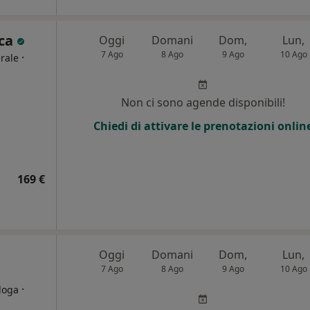
eca
Oggi
Domani
Dom,
Lun,
7 Ago
8 Ago
9 Ago
10 Ago
·
rale
i
Non ci sono agende disponibili!
Chiedi di attivare le prenotazioni onlin
169 €
Oggi
Domani
Dom,
Lun,
7 Ago
8 Ago
9 Ago
10 Ago
·
loga