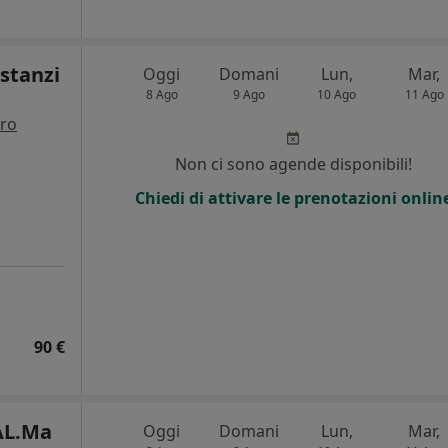
ostanzi
Oggi
Domani
Lun,
Mar,
8 Ago
9 Ago
10 Ago
11 Ago
tro
Non ci sono agende disponibili!
Chiedi di attivare le prenotazioni onlin
90 €
AL.Ma
Oggi
Domani
Lun,
Mar,