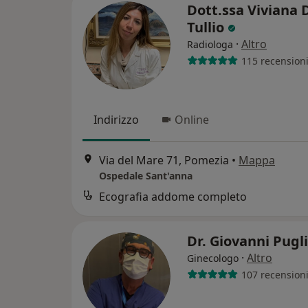
Dott.ssa Viviana 
Tullio
·
Altro
Radiologa
115 recension
Indirizzo
Online
Via del Mare 71, Pomezia
•
Mappa
Ospedale Sant'anna
Ecografia addome completo
Dr. Giovanni Pugl
·
Altro
Ginecologo
107 recension