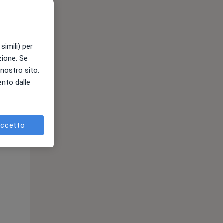
e
simili) per
azione. Se
l nostro sito.
ento dalle
ccetto
Mer,
Gio,
Ven,
12 Ago
13 Ago
14 Ago