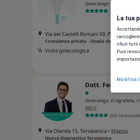
·
Altro
Ginecologa
107 recension
La tua 
Accettando,
Via dei Castelli Romani 59, Pomezia
•
Ma
raccogliere 
Consulenza privata - Studio dott.ssa Valent
rifiuti tutt
Visita ginecologica
Puoi revoca
impostazion
Modifica 
Dott. Fernando Fi
Ginecologo, Ecografista, 
Altro
202 recension
Via Olanda 15, Torvaianica
•
Mappa
Nuova Diagnostica Torvaianica