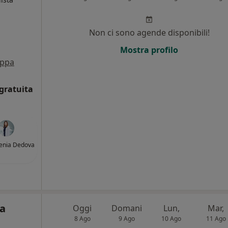
i
Non ci sono agende disponibili!
Mostra profilo
ppa
gratuita
senia Dedova
a
Oggi
Domani
Lun,
Mar,
8 Ago
9 Ago
10 Ago
11 Ago