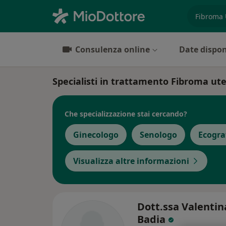
es. prest
Consulenza online
Date dispon
Specialisti in trattamento Fibroma ut
Che specializzazione stai cercando?
Ginecologo
Senologo
Ecogra
Visualizza altre informazioni
Dott.ssa Valentin
Badia