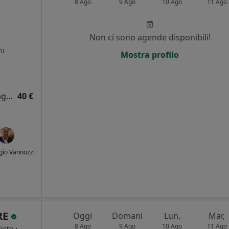
8 Ago
9 Ago
10 Ago
11 Ago
Non ci sono agende disponibili!
ni
Mostra profilo
Visita per idoneità attività sportiva non agonistica
40 €
igio Vannozzi
RE
Oggi
Domani
Lun,
Mar,
8 Ago
9 Ago
10 Ago
11 Ago
·
ista