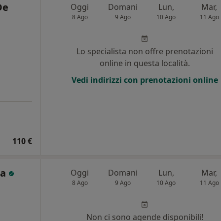
De
Oggi
Domani
Lun,
Mar,
8 Ago
9 Ago
10 Ago
11 Ago
i
Lo specialista non offre prenotazioni
online in questa località.
Vedi indirizzi con prenotazioni online
110 €
ia
Oggi
Domani
Lun,
Mar,
8 Ago
9 Ago
10 Ago
11 Ago
i
Non ci sono agende disponibili!