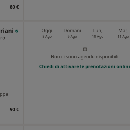
80 €
eriani
Oggi
Domani
Lun,
Mar,
8 Ago
9 Ago
10 Ago
11 Ago
tro
Non ci sono agende disponibili!
Chiedi di attivare le prenotazioni onlin
ppa
90 €