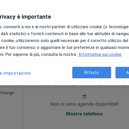
i
Non ci sono agende disponibili!
privacy è importante
Chiedi di attivare le prenotazioni onlin
 consenti a noi e ai nostri partner di utilizzare cookie (o tecnologie 
ppa
dati statistici e fornirti contenuti in base alle tue abitudini di navig
ina Badia
i i cookie, utilizzeremo solo quelli necessari per il corretto utilizzo de
120 €
re il tuo consenso o aggiornare le tue preferenze in qualsiasi mom
i. Per saperne di più, consulta la nostra
Informativa sui cookie
Rifiuto
A
le impostazioni
carola
Oggi
Domani
Lun,
Mar,
8 Ago
9 Ago
10 Ago
11 Ago
·
Chirurgo
Non ci sono agende disponibili!
i
Mostra telefono