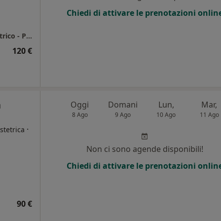
Chiedi di attivare le prenotazioni onlin
Studio dr Puglia Giovanni ginecologo e ostetrico - Pomezia
120 €
a
Oggi
Domani
Lun,
Mar,
8 Ago
9 Ago
10 Ago
11 Ago
·
stetrica
Non ci sono agende disponibili!
Chiedi di attivare le prenotazioni onlin
90 €