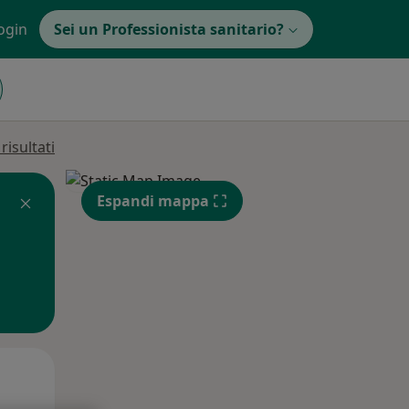
ogin
Sei un Professionista sanitario?
isultati
Espandi mappa
Mer,
Gio,
Ven,
12 Ago
13 Ago
14 Ago