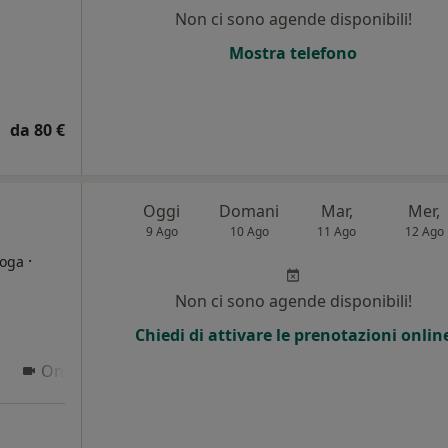
i
Non ci sono agende disponibili!
Mostra telefono
da 80 €
a
Oggi
Domani
Mar,
Mer,
9 Ago
10 Ago
11 Ago
12 Ago
·
loga
Non ci sono agende disponibili!
Chiedi di attivare le prenotazioni onlin
Online