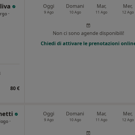
liva
Oggi
Domani
Mar,
Mer,
9 Ago
10 Ago
11 Ago
12 Ago
·
urgo
i
Non ci sono agende disponibili!
Chiedi di attivare le prenotazioni onlin
a
80 €
netti
Oggi
Domani
Mar,
Mer,
9 Ago
10 Ago
11 Ago
12 Ago
·
logo