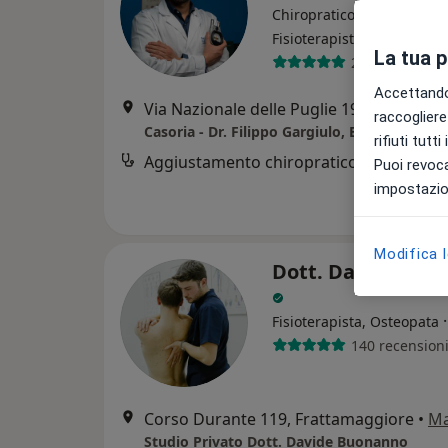
Chiropratico, Osteopata,
·
Altro
Fisioterapista
La tua 
208 recension
Accettando,
Via Nazionale delle Puglie 199, Casoria
•
raccogliere 
rifiuti tutt
Aggiustamento chiropratico specifico
Puoi revoca
impostazion
Modifica 
Dott. Davide Buo
Fisioterapista, Osteopata
140 recension
Corso Durante 119, Frattamaggiore
•
M
Studio Privato Dott. Davide Buonanno