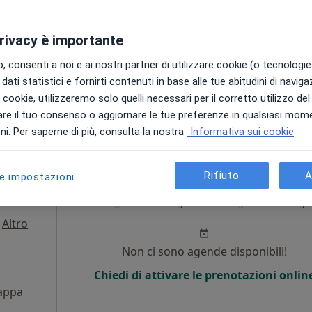
Non ci sono agende disponibili!
privacy è importante
i
Chiedi di attivare le prenotazioni onlin
 consenti a noi e ai nostri partner di utilizzare cookie (o tecnologie 
Mappa
dati statistici e fornirti contenuti in base alle tue abitudini di navig
Casoria - Dr. Filippo Gargiulo, Esperti del mal di schiena
i i cookie, utilizzeremo solo quelli necessari per il corretto utilizzo de
220 €
re il tuo consenso o aggiornare le tue preferenze in qualsiasi mom
i. Per saperne di più, consulta la nostra
Informativa sui cookie
Rifiuto
A
le impostazioni
nanno
Oggi
Domani
Mar,
Mer,
9 Ago
10 Ago
11 Ago
12 Ago
·
Altro
i
Non ci sono agende disponibili!
Chiedi di attivare le prenotazioni onlin
appa