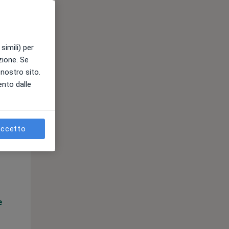
e
simili) per
azione. Se
l nostro sito.
ento dalle
ccetto
Gio,
Ven,
Sab,
13 Ago
14 Ago
15 Ago
e