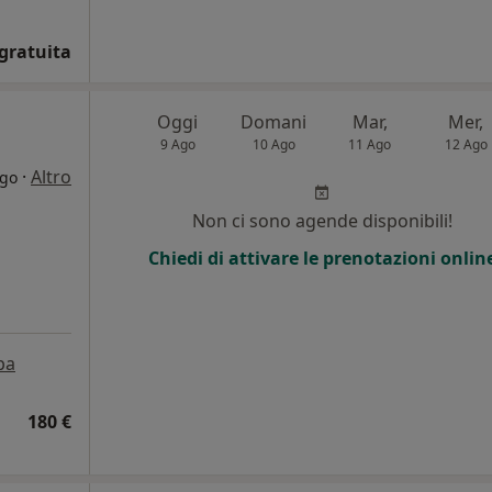
gratuita
Oggi
Domani
Mar,
Mer,
9 Ago
10 Ago
11 Ago
12 Ago
·
Altro
rgo
i
Non ci sono agende disponibili!
Chiedi di attivare le prenotazioni onlin
pa
180 €