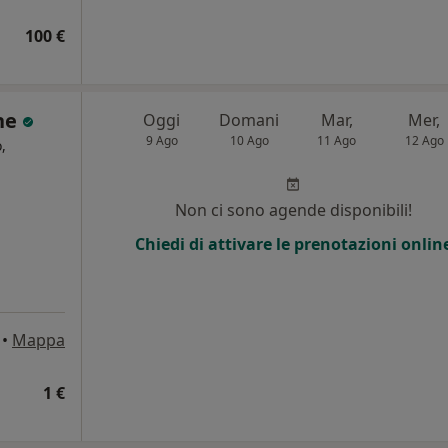
100 €
one
Oggi
Domani
Mar,
Mer,
9 Ago
10 Ago
11 Ago
12 Ago
,
i
Non ci sono agende disponibili!
Chiedi di attivare le prenotazioni onlin
•
Mappa
1 €