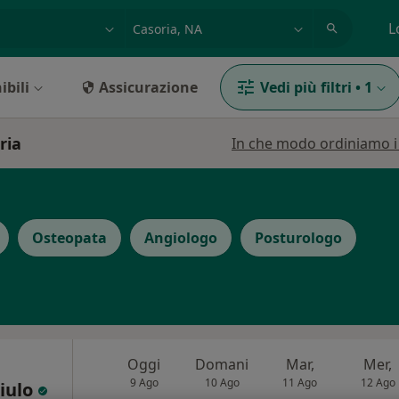
azione, medico, struttura
es: Roma
L
ibili
Assicurazione
Vedi più filtri
•
1
ria
In che modo ordiniamo i r
Osteopata
Angiologo
Posturologo
Oggi
Domani
Mar,
Mer,
9 Ago
10 Ago
11 Ago
12 Ago
giulo