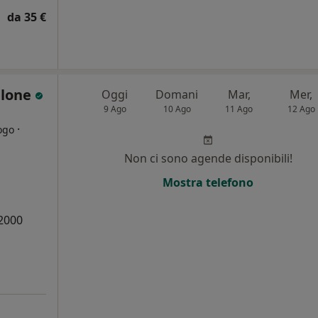
da 35 €
elone
Oggi
Domani
Mar,
Mer,
9 Ago
10 Ago
11 Ago
12 Ago
·
ogo
Non ci sono agende disponibili!
i
Mostra telefono
 2000