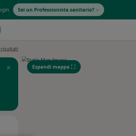
ogin
Sei un Professionista sanitario?
isultati
Espandi mappa
Gio,
Ven,
Sab,
13 Ago
14 Ago
15 Ago