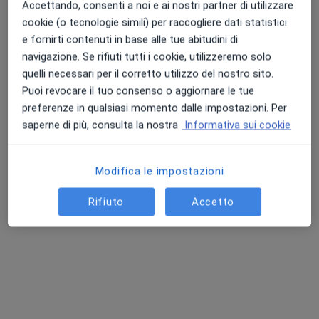
Accettando, consenti a noi e ai nostri partner di utilizzare
cookie (o tecnologie simili) per raccogliere dati statistici
e fornirti contenuti in base alle tue abitudini di
navigazione. Se rifiuti tutti i cookie, utilizzeremo solo
Dr. Francesco Feroci
quelli necessari per il corretto utilizzo del nostro sito.
·
Altro
Proctologo, Chirurgo generale
Puoi revocare il tuo consenso o aggiornare le tue
77 recensioni
preferenze in qualsiasi momento dalle impostazioni. Per
saperne di più, consulta la nostra
Informativa sui cookie
Indirizzo
Online
Modifica le impostazioni
Via Cesare Battisti 2, Pescia
•
Mappa
Ospedale Santi Cosma e Damiano
Rifiuto
Accetto
Prima visita di chirurgia generale
141 €
Questo dottore non ha ancora attivato le prenotazioni online presso questo indirizzo.
Chiedi di attivare le prenotazioni online