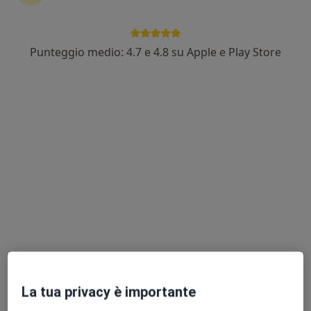
Punteggio medio: 4.7 e 4.8 su Apple e Play Store
Dott. Niccolò Francioli
·
Altro
Proctologo, Chirurgo, Chirurgo generale
233 recensioni
Via Fratelli Cairoli, 285, Monsummano Terme
•
Mappa
Eurofins LAMM
Prima visita proctologica
120 €
Questo dottore non ha ancora attivato le prenotazioni online presso questo indirizzo.
Chiedi di attivare le prenotazioni online
La tua privacy è importante