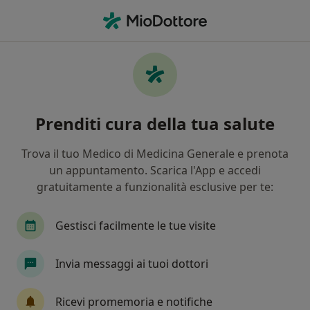
Men
Ernia Inguinale • Pescia, PT
Filters
• 1
Assicurazione
Map
Specialisti in trattamento Ernia Inguinale a
Prenditi cura della tua salute
Pescia
In che modo ordiniamo i risultati
Trova il tuo Medico di Medicina Generale e prenota
un appuntamento. Scarica l'App e accedi
gratuitamente a funzionalità esclusive per te:
Che specializzazione stai cercando?
Chirurgo generale
Proctologo
Fisioterapi
Gestisci facilmente le tue visite
Invia messaggi ai tuoi dottori
Ricevi promemoria e notifiche