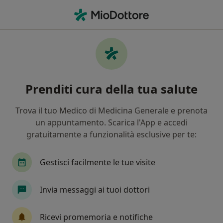
Men
Ernia Inguinale • Manziana, RM
Filters
• 1
Assicurazione
Map
Specialisti in trattamento Ernia Inguinale a
Prenditi cura della tua salute
Manziana
In che modo ordiniamo i risultati
Trova il tuo Medico di Medicina Generale e prenota
un appuntamento. Scarica l'App e accedi
gratuitamente a funzionalità esclusive per te:
Che specializzazione stai cercando?
Proctologo
Chirurgo generale
Chirurgo
Gestisci facilmente le tue visite
Invia messaggi ai tuoi dottori
Ricevi promemoria e notifiche