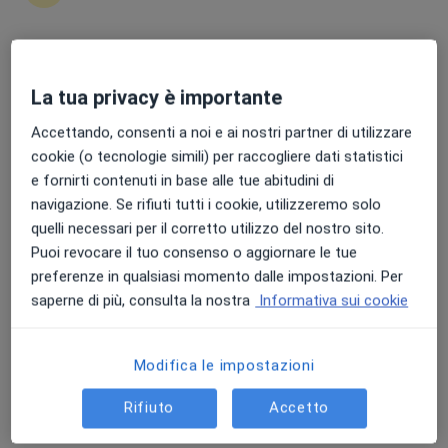
Punteggio medio: 4.7 e 4.8 su Apple e Play Store
La tua privacy è importante
Dr. Dimitri Krizzuk
·
Altro
Chirurgo generale, Proctologo, Chirurgo
Accettando, consenti a noi e ai nostri partner di utilizzare
106 recensioni
cookie (o tecnologie simili) per raccogliere dati statistici
e fornirti contenuti in base alle tue abitudini di
Indirizzo
Online
navigazione. Se rifiuti tutti i cookie, utilizzeremo solo
quelli necessari per il corretto utilizzo del nostro sito.
Puoi revocare il tuo consenso o aggiornare le tue
corso Vittorio Emanuele, 170, Manziana
•
Mappa
preferenze in qualsiasi momento dalle impostazioni. Per
Praecilia Diagnostica Manziana
saperne di più, consulta la nostra
Informativa sui cookie
Visita proctologica
100 €
Questo dottore non ha ancora attivato le prenotazioni online presso questo indirizzo.
Modifica le impostazioni
Chiedi di attivare le prenotazioni online
Rifiuto
Accetto