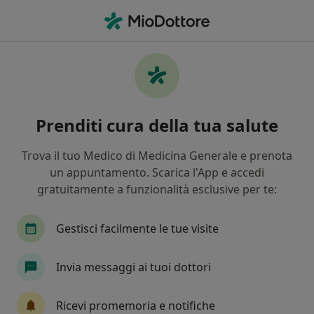
Men
Ernia Inguinale • Andria, BT
Filters
• 1
Assicurazione
Map
Specialisti in trattamento Ernia Inguinale a
Prenditi cura della tua salute
Andria
In che modo ordiniamo i risultati
Trova il tuo Medico di Medicina Generale e prenota
un appuntamento. Scarica l'App e accedi
gratuitamente a funzionalità esclusive per te:
Che specializzazione stai cercando?
Chirurgo generale
Proctologo
Oncologo
Gestisci facilmente le tue visite
Invia messaggi ai tuoi dottori
Ricevi promemoria e notifiche