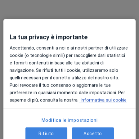
Dott.ssa Arianna Corvasce
La tua privacy è importante
·
Altro
Chirurga generale, Proctologa
171 recensioni
Accettando, consenti a noi e ai nostri partner di utilizzare
cookie (o tecnologie simili) per raccogliere dati statistici
Via Cavour 42, Barletta
•
Mappa
e fornirti contenuti in base alle tue abitudini di
Studio medico Dr.ssa Arianna Corvasce
navigazione. Se rifiuti tutti i cookie, utilizzeremo solo
Prima visita proctologica
150 €
quelli necessari per il corretto utilizzo del nostro sito.
Questo dottore non ha ancora attivato le prenotazioni online presso questo indirizzo.
Puoi revocare il tuo consenso o aggiornare le tue
preferenze in qualsiasi momento dalle impostazioni. Per
Chiedi di attivare le prenotazioni online
saperne di più, consulta la nostra
Informativa sui cookie
Modifica le impostazioni
Rifiuto
Accetto