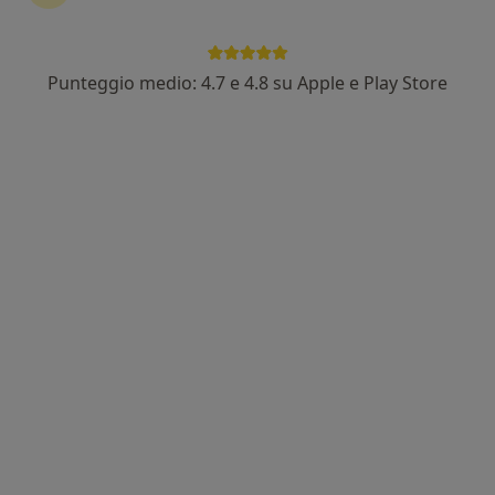
Punteggio medio: 4.7 e 4.8 su Apple e Play Store
Dott. Pierantonio Cardinale
·
Altro
Chirurgo generale, Proctologo
176 recensioni
Viale Istria, Andria
•
Mappa
Ospedale Lorenzo Bonomo - Ospedale Civile
Visita proctologica + anoscopia
da 130 €
Questo dottore non ha ancora attivato le prenotazioni online presso questo indirizzo.
Chiedi di attivare le prenotazioni online