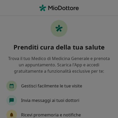
Men
Ernia Del Disco • Ciriè, TO
Filters
• 1
Assicurazione
Map
Specialisti in trattamento Ernia del disco a
Prenditi cura della tua salute
Ciriè
In che modo ordiniamo i risultati
Trova il tuo Medico di Medicina Generale e prenota
un appuntamento. Scarica l'App e accedi
gratuitamente a funzionalità esclusive per te:
Che specializzazione stai cercando?
Ortopedico
Neurochirurgo
Fisiatra
E
Gestisci facilmente le tue visite
Invia messaggi ai tuoi dottori
Ricevi promemoria e notifiche