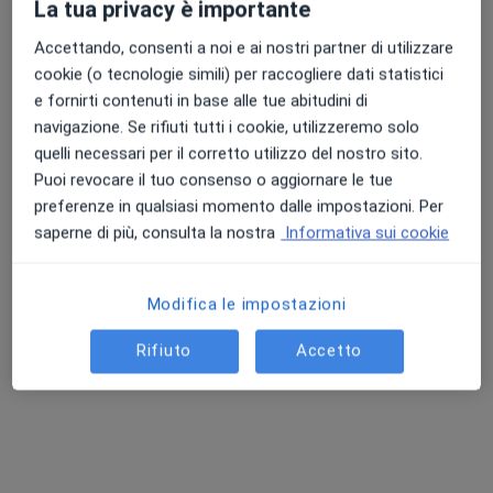
La tua privacy è importante
Accettando, consenti a noi e ai nostri partner di utilizzare
cookie (o tecnologie simili) per raccogliere dati statistici
Dott. Andrea Lavorato
e fornirti contenuti in base alle tue abitudini di
navigazione. Se rifiuti tutti i cookie, utilizzeremo solo
·
Neurochirurgo, Chirurgo vertebrale, Terapista del dolore
quelli necessari per il corretto utilizzo del nostro sito.
Altro
Puoi revocare il tuo consenso o aggiornare le tue
67 recensioni
preferenze in qualsiasi momento dalle impostazioni. Per
saperne di più, consulta la nostra
Informativa sui cookie
Indirizzo
Online
Via Andrea D'Oria 14/14, Ciriè
•
Mappa
Modifica le impostazioni
Gruppo LARC - Ciriè
Rifiuto
Accetto
Prima visita neurochirurgica
150 €
Questo dottore non ha ancora attivato le prenotazioni online presso questo indirizzo.
Chiedi di attivare le prenotazioni online