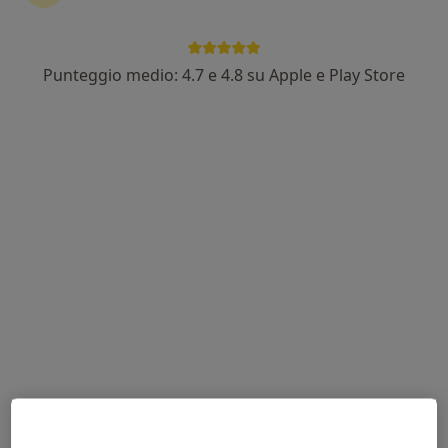
Punteggio medio: 4.7 e 4.8 su Apple e Play Store
Dott. Luca Savant
·
Altro
Fisiatra
252 recensioni
Via Gian Corrado Basso 14, Ciriè
•
Mappa
Centro Polispecialistico Medico e Riabilitativo Omnia Salus
Visita fisiatrica
Prezzo non disponibile
Questo dottore non ha ancora attivato le prenotazioni online presso questo indirizzo.
Chiedi di attivare le prenotazioni online