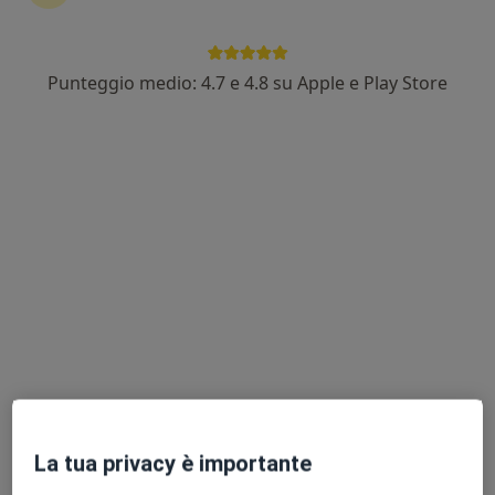
Punteggio medio: 4.7 e 4.8 su Apple e Play Store
Dott.ssa Giorgia Giardullo
·
Altro
Ginecologa, Ostetrica, Sessuologa
214 recensioni
Indirizzo 1
Indirizzo 2
Via Devesi 14 - NOLE, Nole
•
Mappa
Centro Medico San Pietro
Visita ginecologica
da 120 €
Questo dottore non ha ancora attivato le prenotazioni online presso questo indirizzo.
Chiedi di attivare le prenotazioni online
La tua privacy è importante