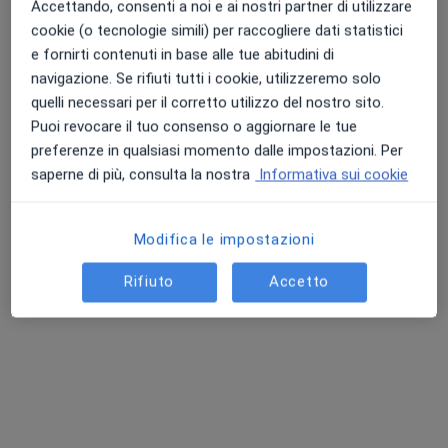
Accettando, consenti a noi e ai nostri partner di utilizzare
cookie (o tecnologie simili) per raccogliere dati statistici
e fornirti contenuti in base alle tue abitudini di
navigazione. Se rifiuti tutti i cookie, utilizzeremo solo
quelli necessari per il corretto utilizzo del nostro sito.
Puoi revocare il tuo consenso o aggiornare le tue
Dott.ssa Simona Mazzola
preferenze in qualsiasi momento dalle impostazioni. Per
·
Altro
Ginecologa
saperne di più, consulta la nostra
Informativa sui cookie
82 recensioni
Via Giuseppe Mazzini, 4/2, Ciriè
•
Mappa
Modifica le impostazioni
Medical Ciriè 2000
Prima visita ginecologica
150 €
Rifiuto
Accetto
Questo dottore non ha ancora attivato le prenotazioni online presso questo indirizzo.
Chiedi di attivare le prenotazioni online