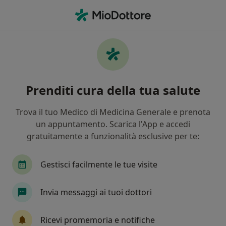
Men
Vaginismo • Ciriè, TO
Filters
• 1
Mappa
Specialisti in trattamento Vaginismo a Ciriè
Prenditi cura della tua salute
In che modo ordiniamo i risultati
Trova il tuo Medico di Medicina Generale e prenota
un appuntamento. Scarica l'App e accedi
Che specializzazione stai cercando?
gratuitamente a funzionalità esclusive per te:
Ginecologo
Psicologo
Psicoterapeuta
Gestisci facilmente le tue visite
Invia messaggi ai tuoi dottori
Ricevi promemoria e notifiche