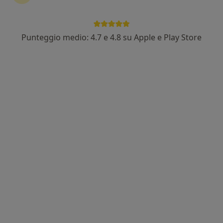
Punteggio medio: 4.7 e 4.8 su Apple e Play Store
Dott.ssa Melodì Protasi
·
Altro
Fisioterapista, Osteopata
54 recensioni
Via Andrea Vici 20 B, Foligno
•
Mappa
Centro Salus
Fisioterapia
40 €
Questo dottore non ha ancora attivato le prenotazioni online presso questo indirizzo.
Chiedi di attivare le prenotazioni online