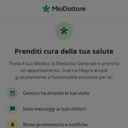
Men
Epitrocleite • Foligno, PG
Filters
• 1
Mappa
Specialisti in trattamento Epitrocleite a
Prenditi cura della tua salute
Foligno
In che modo ordiniamo i risultati
Trova il tuo Medico di Medicina Generale e prenota
un appuntamento. Scarica l'App e accedi
gratuitamente a funzionalità esclusive per te:
Che specializzazione stai cercando?
Fisioterapista
Ortopedico
Endocrinologo
Gestisci facilmente le tue visite
Invia messaggi ai tuoi dottori
Ricevi promemoria e notifiche