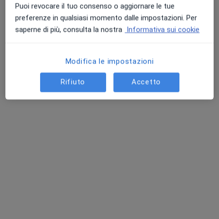
Puoi revocare il tuo consenso o aggiornare le tue
preferenze in qualsiasi momento dalle impostazioni. Per
saperne di più, consulta la nostra
Informativa sui cookie
Dr. Fulvio Forcignanò
·
Altro
Medico dello sport
Modifica le impostazioni
156 recensioni
Rifiuto
Accetto
Piazza Ercole Giacomini 5, Foligno
•
Mappa
Medical Center Foligno
Certificato medico sportivo agonistico
65 €
Questo dottore non ha ancora attivato le prenotazioni online presso questo indirizzo.
Chiedi di attivare le prenotazioni online