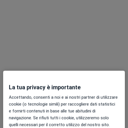
Dott. Marco Libertini
·
Altro
Ortopedico
32 recensioni
Via Lisbona 37, Foligno
•
Mappa
Med+Vista Foligno
Prima visita ortopedica
120 €
Questo dottore non ha ancora attivato le prenotazioni online presso questo indirizzo.
La tua privacy è importante
Chiedi di attivare le prenotazioni online
Accettando, consenti a noi e ai nostri partner di utilizzare
cookie (o tecnologie simili) per raccogliere dati statistici
e fornirti contenuti in base alle tue abitudini di
navigazione. Se rifiuti tutti i cookie, utilizzeremo solo
quelli necessari per il corretto utilizzo del nostro sito.