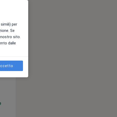
e
simili) per
azione. Se
l nostro sito.
ento dalle
ccetto
Mer,
Gio,
Ven,
12 Ago
13 Ago
14 Ago
e