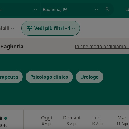
azione, medico, struttura
es: Roma
L
ibili
Vedi più filtri
•
1
a Bagheria
In che modo ordiniamo i r
erapeuta
Psicologo clinico
Urologo
rè
Oggi
Domani
Lun,
Mar,
8 Ago
9 Ago
10 Ago
11 Ago
ale,