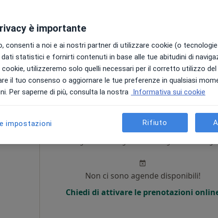
o
i
Non ci sono agende disponibili!
privacy è importante
Chiedi di attivare le prenotazioni onlin
 consenti a noi e ai nostri partner di utilizzare cookie (o tecnologie 
•
Mappa
dati statistici e fornirti contenuti in base alle tue abitudini di navig
i i cookie, utilizzeremo solo quelli necessari per il corretto utilizzo de
gratuita
re il tuo consenso o aggiornare le tue preferenze in qualsiasi mom
i. Per saperne di più, consulta la nostra
Informativa sui cookie
Rifiuto
A
le impostazioni
ccia
Oggi
Domani
Lun,
Mar,
8 Ago
9 Ago
10 Ago
11 Ago
i
Non ci sono agende disponibili!
Chiedi di attivare le prenotazioni onlin