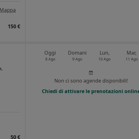
Mappa
150 €
Oggi
Domani
Lun,
Mar,
8 Ago
9 Ago
10 Ago
11 Ago
a,
Non ci sono agende disponibili!
Chiedi di attivare le prenotazioni onlin
50 €