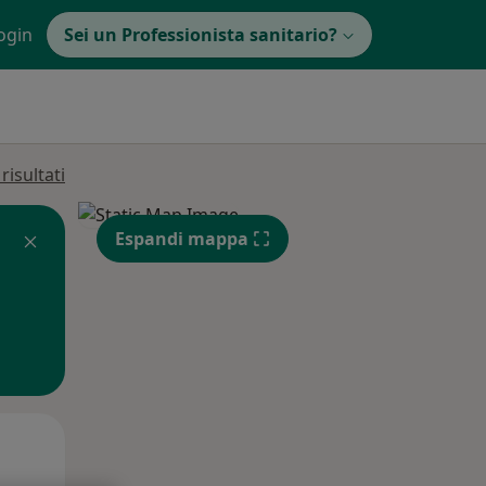
ogin
Sei un Professionista sanitario?
isultati
Espandi mappa
Mer,
Gio,
Ven,
12 Ago
13 Ago
14 Ago