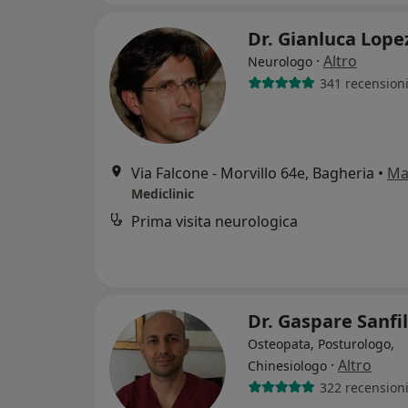
Dr. Gianluca Lop
·
Altro
Neurologo
341 recension
Via Falcone - Morvillo 64e, Bagheria
•
Ma
Mediclinic
Prima visita neurologica
Dr. Gaspare Sanfi
Osteopata, Posturologo,
·
Altro
Chinesiologo
322 recension