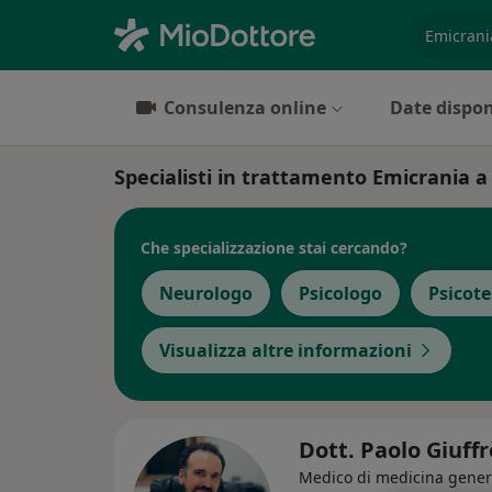
es. prest
Consulenza online
Date dispon
Specialisti in trattamento Emicrania 
Che specializzazione stai cercando?
Neurologo
Psicologo
Psicot
Visualizza altre informazioni
Dott. Paolo Giuff
Medico di medicina gener