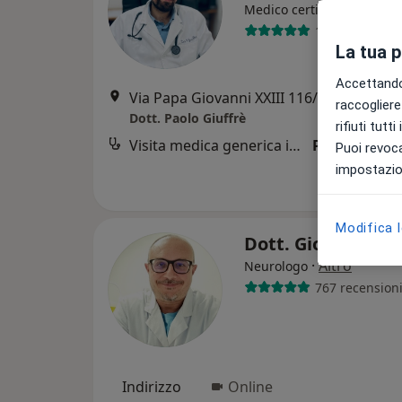
·
Altr
Medico certificatore
191 recension
La tua 
Accettando,
Via Papa Giovanni XXIII 116/B, Bagheria
raccogliere 
Dott. Paolo Giuffrè
rifiuti tutt
Visita medica generica in CONVENZIONE
Prestazione 
Puoi revoca
impostazion
Modifica 
Dott. Giovanni Cu
·
Altro
Neurologo
767 recension
Indirizzo
Online