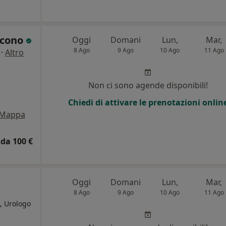
acono
Oggi
Domani
Lun,
Mar,
8 Ago
9 Ago
10 Ago
11 Ago
·
Altro
Non ci sono agende disponibili!
Chiedi di attivare le prenotazioni onlin
Mappa
da 100 €
Oggi
Domani
Lun,
Mar,
8 Ago
9 Ago
10 Ago
11 Ago
, Urologo