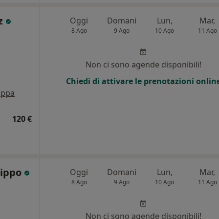
ez
Oggi
Domani
Lun,
Mar,
8 Ago
9 Ago
10 Ago
11 Ago
i
Non ci sono agende disponibili!
Chiedi di attivare le prenotazioni onlin
ppa
120 €
lippo
Oggi
Domani
Lun,
Mar,
8 Ago
9 Ago
10 Ago
11 Ago
i
Non ci sono agende disponibili!