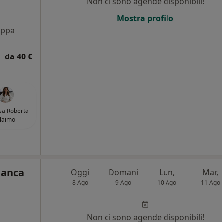
Non ci sono agende disponibili!
i
Mostra profilo
ppa
da 40 €
sa Roberta
laimo
ianca
Oggi
Domani
Lun,
Mar,
8 Ago
9 Ago
10 Ago
11 Ago
Non ci sono agende disponibili!