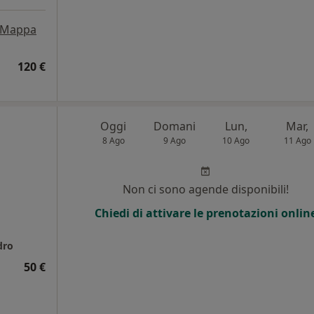
Mappa
120 €
Oggi
Domani
Lun,
Mar,
8 Ago
9 Ago
10 Ago
11 Ago
Non ci sono agende disponibili!
Chiedi di attivare le prenotazioni onlin
dro
50 €