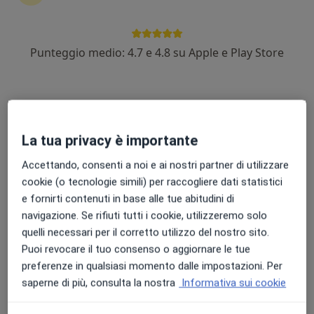
Punteggio medio: 4.7 e 4.8 su Apple e Play Store
Prof. Salvatore Micali
·
Altro
Urologo
38 recensioni
Indirizzo 1
Indirizzo 2
La tua privacy è importante
Accettando, consenti a noi e ai nostri partner di utilizzare
Via Onorevole Gaetano Martino, 57, Barcellona Pozzo
•
Mappa
cookie (o tecnologie simili) per raccogliere dati statistici
Studio Medico Genovese
e fornirti contenuti in base alle tue abitudini di
navigazione. Se rifiuti tutti i cookie, utilizzeremo solo
Visita urologica
200 €
quelli necessari per il corretto utilizzo del nostro sito.
Questo dottore non ha ancora attivato le prenotazioni online presso questo indirizzo.
Puoi revocare il tuo consenso o aggiornare le tue
preferenze in qualsiasi momento dalle impostazioni. Per
Chiedi di attivare le prenotazioni online
saperne di più, consulta la nostra
Informativa sui cookie