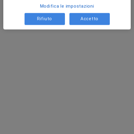
Modifica le impostazioni
Rifiuto
Accetto
Dr. Pierluigi Russo
·
Altro
Urologo, Andrologo
322 recensioni
Via Arno 98057, Milazzo
•
Mappa
POLIAMBULATORIO PORTO SALVO
Visita urologica
150 €
Questo dottore non ha ancora attivato le prenotazioni online presso questo indirizzo.
Chiedi di attivare le prenotazioni online