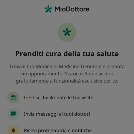
Men
Eiaculazione Precoce • Milazzo, ME
Filters
• 1
Assicurazione
Map
Specialisti in trattamento Eiaculazione
Prenditi cura della tua salute
precoce a Milazzo
In che modo ordiniamo i risultati
Trova il tuo Medico di Medicina Generale e prenota
un appuntamento. Scarica l'App e accedi
gratuitamente a funzionalità esclusive per te:
Che specializzazione stai cercando?
Urologo
Andrologo
Endocrinologo
D
Gestisci facilmente le tue visite
Invia messaggi ai tuoi dottori
Ricevi promemoria e notifiche