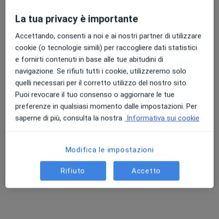
La tua privacy è importante
Accettando, consenti a noi e ai nostri partner di utilizzare
cookie (o tecnologie simili) per raccogliere dati statistici
e fornirti contenuti in base alle tue abitudini di
navigazione. Se rifiuti tutti i cookie, utilizzeremo solo
Dott. Mauro Saccomanni
quelli necessari per il corretto utilizzo del nostro sito.
·
Altro
Urologo, Andrologo
Puoi revocare il tuo consenso o aggiornare le tue
1155 recensioni
preferenze in qualsiasi momento dalle impostazioni. Per
saperne di più, consulta la nostra
Informativa sui cookie
Via Alessandro Volta 35, Foligno
•
Mappa
Studio Foligno
Prima visita andrologica
da 100 €
Modifica le impostazioni
Questo dottore non ha ancora attivato le prenotazioni online presso questo indirizzo.
Rifiuto
Accetto
Chiedi di attivare le prenotazioni online