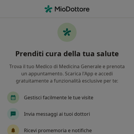
Men
Eiaculazione Precoce • Foligno, PG
Filters
• 1
Assicurazione
Map
Specialisti in trattamento Eiaculazione
Prenditi cura della tua salute
precoce a Foligno
In che modo ordiniamo i risultati
Trova il tuo Medico di Medicina Generale e prenota
un appuntamento. Scarica l'App e accedi
gratuitamente a funzionalità esclusive per te:
Che specializzazione stai cercando?
Urologo
Psicologo
Andrologo
Psicolo
Gestisci facilmente le tue visite
Invia messaggi ai tuoi dottori
Ricevi promemoria e notifiche