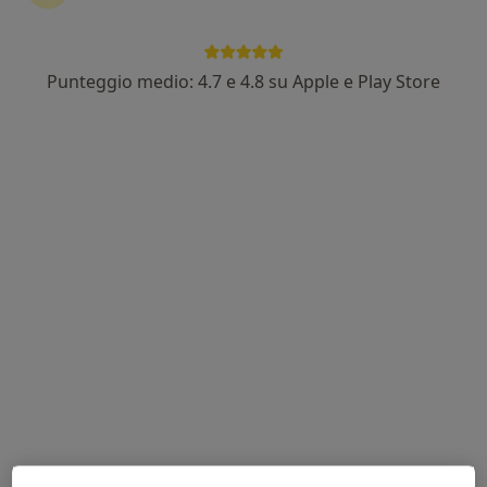
Punteggio medio: 4.7 e 4.8 su Apple e Play Store
Dott.ssa Vanessa Tribuzi
·
Altro
Psicologa clinica, Psicologa, Psicoterapeuta
25 recensioni
Indirizzo
Online
Via Piave 30, Foligno
•
Mappa
Poliambulatorio medico diagnostico Madonna Del Buon Consiglio
Colloquio psicologico
60 €
Questo dottore non ha ancora attivato le prenotazioni online presso questo indirizzo.
Chiedi di attivare le prenotazioni online