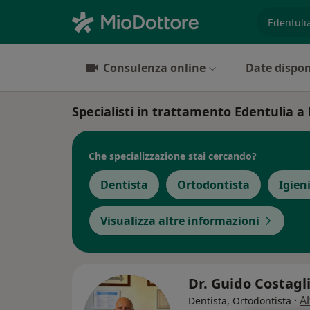
es. prest
Consulenza online
Date dispon
Specialisti in trattamento Edentulia a 
Che specializzazione stai cercando?
Dentista
Ortodontista
Igien
Visualizza altre informazioni
Dr. Guido Costagl
·
Al
Dentista, Ortodontista