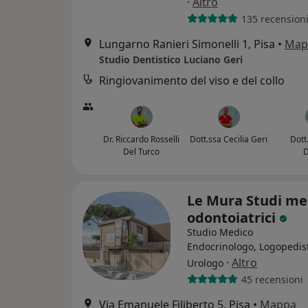
·
Altro
135 recension
Lungarno Ranieri Simonelli 1, Pisa
•
Map
Studio Dentistico Luciano Geri
Ringiovanimento del viso e del collo
Dr. Riccardo Rosselli
Dott.ssa Cecilia Geri
Dott
Del Turco
D
Le Mura Studi med
odontoiatrici
Studio Medico
Endocrinologo, Logopedis
·
Altro
Urologo
45 recensioni
Via Emanuele Filiberto 5, Pisa
•
Mappa