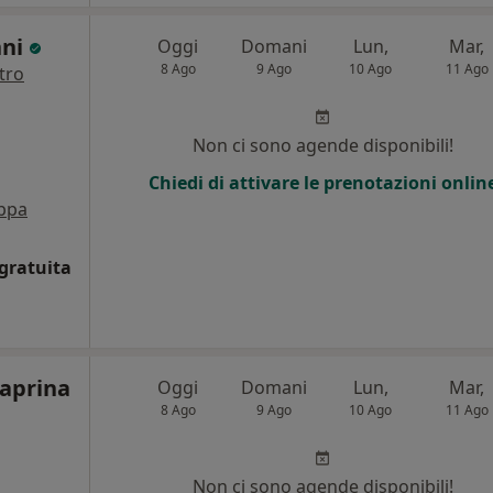
nni
Oggi
Domani
Lun,
Mar,
8 Ago
9 Ago
10 Ago
11 Ago
tro
Non ci sono agende disponibili!
Chiedi di attivare le prenotazioni onlin
ppa
gratuita
caprina
Oggi
Domani
Lun,
Mar,
8 Ago
9 Ago
10 Ago
11 Ago
Non ci sono agende disponibili!