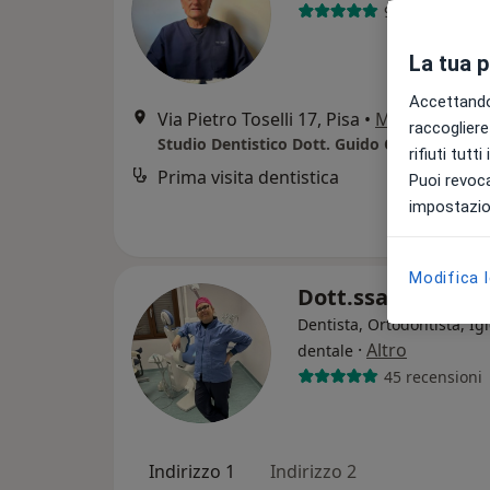
96 recensioni
La tua 
Accettando,
Via Pietro Toselli 17, Pisa
•
Mappa
raccogliere 
Studio Dentistico Dott. Guido Costagli
rifiuti tutt
Prima visita dentistica
Puoi revoca
impostazion
Modifica 
Dott.ssa Federic
Dentista, Ortodontista, Ig
·
Altro
dentale
45 recensioni
Indirizzo 1
Indirizzo 2