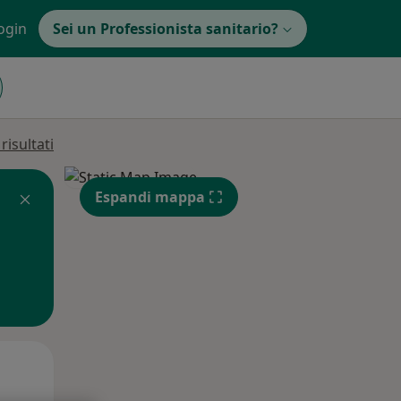
ogin
Sei un Professionista sanitario?
isultati
Espandi mappa
Mer,
Gio,
Ven,
12 Ago
13 Ago
14 Ago