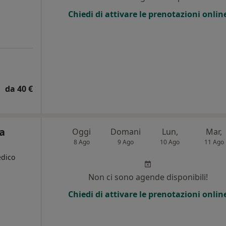
Chiedi di attivare le prenotazioni onlin
da 40 €
a
Oggi
Domani
Lun,
Mar,
8 Ago
9 Ago
10 Ago
11 Ago
edico
Non ci sono agende disponibili!
i
Chiedi di attivare le prenotazioni onlin