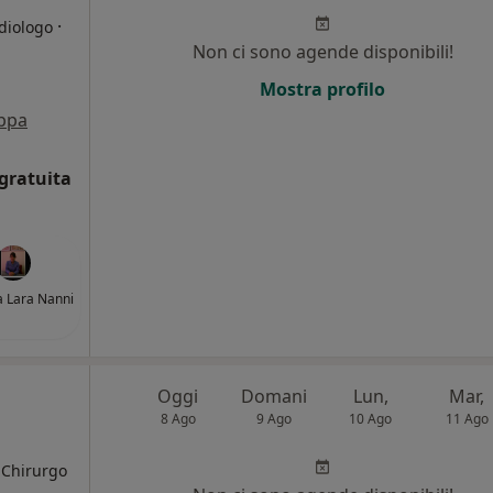
·
adiologo
Non ci sono agende disponibili!
i
Mostra profilo
ppa
gratuita
a Lara Nanni
Oggi
Domani
Lun,
Mar,
8 Ago
9 Ago
10 Ago
11 Ago
, Chirurgo