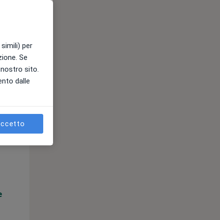
e
simili) per
azione. Se
l nostro sito.
ento dalle
ccetto
Mer,
Gio,
Ven,
12 Ago
13 Ago
14 Ago
e