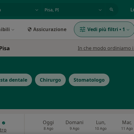
azione, medico, struttura
es: Roma
L
ibili
Assicurazione
Vedi più filtri
•
1
Pisa
In che modo ordiniamo i r
ista dentale
Chirurgo
Stomatologo
i
Oggi
Domani
Lun,
Mar,
8 Ago
9 Ago
10 Ago
11 Ago
tro