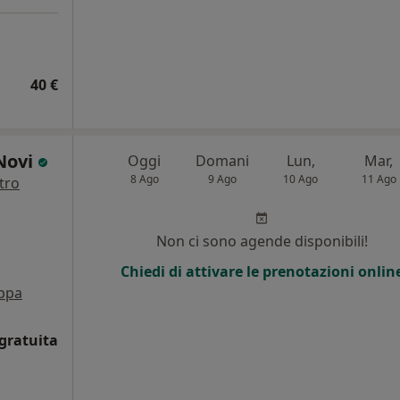
40 €
 Novi
Oggi
Domani
Lun,
Mar,
8 Ago
9 Ago
10 Ago
11 Ago
tro
Non ci sono agende disponibili!
Chiedi di attivare le prenotazioni onlin
ppa
gratuita