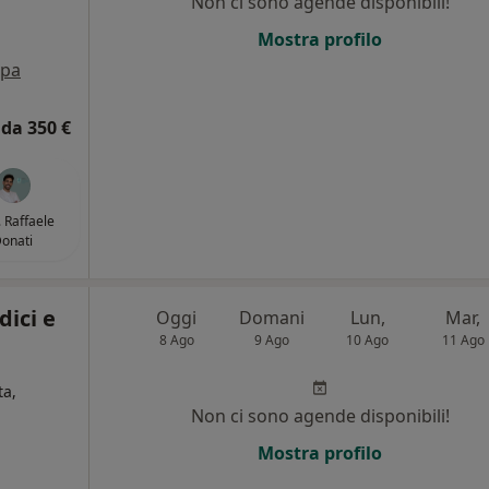
Non ci sono agende disponibili!
i
Mostra profilo
pa
da 350 €
. Raffaele
onati
ici e
Oggi
Domani
Lun,
Mar,
8 Ago
9 Ago
10 Ago
11 Ago
ta,
Non ci sono agende disponibili!
Mostra profilo