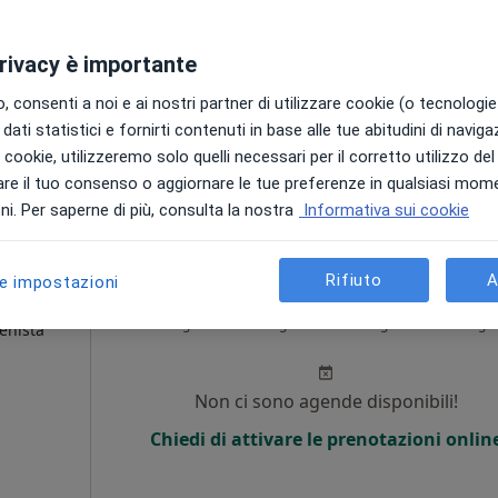
Non ci sono agende disponibili!
privacy è importante
Chiedi di attivare le prenotazioni onlin
 consenti a noi e ai nostri partner di utilizzare cookie (o tecnologie 
dati statistici e fornirti contenuti in base alle tue abitudini di navig
i i cookie, utilizzeremo solo quelli necessari per il corretto utilizzo de
50 €
re il tuo consenso o aggiornare le tue preferenze in qualsiasi mom
i. Per saperne di più, consulta la nostra
Informativa sui cookie
Rifiuto
A
le impostazioni
a Sgro
Oggi
Domani
Lun,
Mar,
8 Ago
9 Ago
10 Ago
11 Ago
ienista
Non ci sono agende disponibili!
Chiedi di attivare le prenotazioni onlin