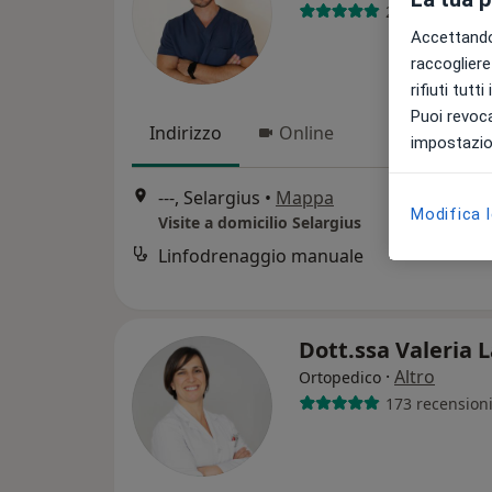
20 recensioni
Accettando,
raccogliere 
rifiuti tutt
Puoi revoca
Indirizzo
Online
impostazion
---, Selargius
•
Mappa
Modifica 
Visite a domicilio Selargius
Linfodrenaggio manuale
Dott.ssa Valeria 
·
Altro
Ortopedico
173 recension