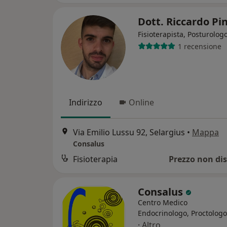
Dott. Riccardo P
Fisioterapista, Posturolog
1 recensione
Indirizzo
Online
Via Emilio Lussu 92, Selargius
•
Mappa
Consalus
Fisioterapia
Prezzo non dis
Consalus
Centro Medico
Endocrinologo, Proctologo
·
Altro