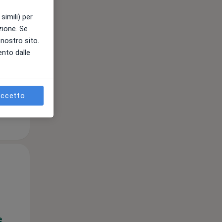
simili) per
azione. Se
l nostro sito.
e
ento dalle
ccetto
Mar,
Mer,
Gio,
11 Ago
12 Ago
13 Ago
e