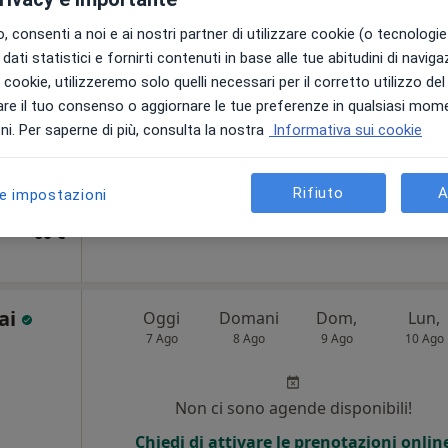
 consenti a noi e ai nostri partner di utilizzare cookie (o tecnologie 
Non ci sono agende disponibili!
dati statistici e fornirti contenuti in base alle tue abitudini di navig
i i cookie, utilizzeremo solo quelli necessari per il corretto utilizzo de
Chiedi di attivare le prenotazioni onlin
re il tuo consenso o aggiornare le tue preferenze in qualsiasi mom
i. Per saperne di più, consulta la nostra
Informativa sui cookie
Rifiuto
A
le impostazioni
60 €
Lai
Oggi
Domani
Dom,
Lun,
7 Ago
8 Ago
9 Ago
10 Ago
i
Non ci sono agende disponibili!
Chiedi di attivare le prenotazioni onlin