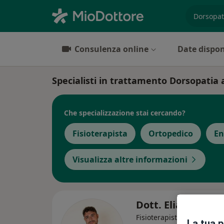
es. prest
Consulenza online
Date dispon
Specialisti in trattamento Dorsopatia
Che specializzazione stai cercando?
Fisioterapista
Ortopedico
En
Visualizza altre informazioni
Dott. Elia Pes
Fisioterapista
La tua 