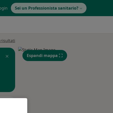
ogin
Sei un Professionista sanitario?
isultati
Espandi mappa
Mar,
Mer,
Gio,
11 Ago
12 Ago
13 Ago