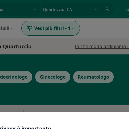
azione, medico, struttura
es: Roma
L
ibili
Vedi più filtri
•
1
 a Quartucciu
In che modo ordiniamo i r
docrinologo
Ginecologo
Reumatologo
Oggi
Domani
Dom,
Lun,
7 Ago
8 Ago
9 Ago
10 Ago
privacy è importante