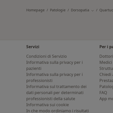
Homepage
Patologie
Dorsopatia
Quartuc
Cambia città
Servizi
Per i p
Condizioni di Servizio
Dottor
Informativa sulla privacy per i
Medici 
pazienti
Strutt
Informativa sulla privacy per i
Chiedi 
professionisti
Presta
Informativa sul trattamento dei
Patolo
dati personali per determinati
FAQ
professionisti della salute
App mo
Informativa sui cookie
In che modo ordiniamo i risultati