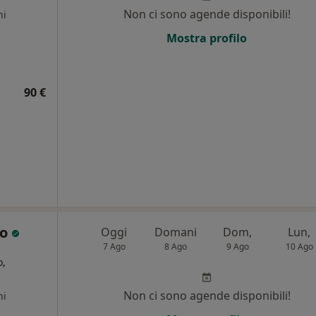
Non ci sono agende disponibili!
ni
Mostra profilo
90 €
ao
Oggi
Domani
Dom,
Lun,
7 Ago
8 Ago
9 Ago
10 Ago
o,
Non ci sono agende disponibili!
ni