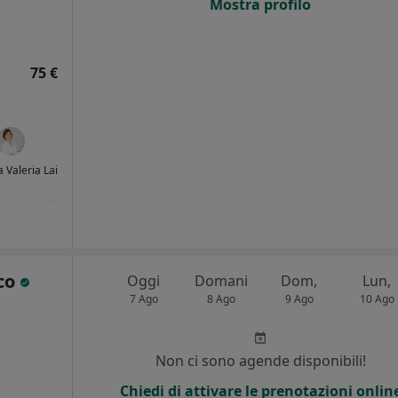
Mostra profilo
75 €
a Valeria Lai
cco
Oggi
Domani
Dom,
Lun,
7 Ago
8 Ago
9 Ago
10 Ago
Non ci sono agende disponibili!
Chiedi di attivare le prenotazioni onlin