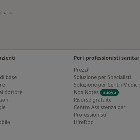
ciu
Cambia città
azienti
Per i professionisti sanitar
i
Prezzi
di base
Soluzione per Specialisti
ure
Soluzione per Centri Medici
al dottore
Noa Notes
nuovo
zioni
Risorse gratuite
gie
Centro Assistenza per
Professionisti
bile
HireDoc