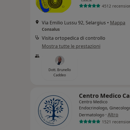
4512 recensio
Via Emilio Lussu 92, Selargius
•
Mappa
Consalus
Visita ortopedica di controllo
Mostra tutte le prestazioni
Dott. Brunello
Caddeo
Centro Medico C
Centro Medico
Endocrinologo, Ginecolog
·
Altro
Dermatologo
1521 recensio