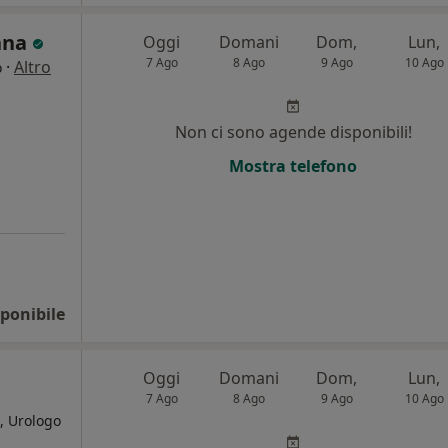
inna
Oggi
Domani
Dom,
Lun,
7 Ago
8 Ago
9 Ago
10 Ago
·
Altro
o
Non ci sono agende disponibili!
Mostra telefono
ponibile
Oggi
Domani
Dom,
Lun,
7 Ago
8 Ago
9 Ago
10 Ago
, Urologo