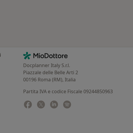
Contatti
MioDottore - Homepage
i
Docplanner Italy S.r.l.
Piazzale delle Belle Arti 2
00196 Roma (RM), Italia
Partita IVA e codice Fiscale 09244850963
Facebook
si apre in una nuova scheda
Twitter
si apre in una nuova scheda
Linkedin
si apre in una nuova scheda
Spotify
si apre in una nuova sched