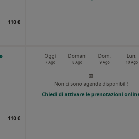
110 €
Oggi
Domani
Dom,
Lun,
7 Ago
8 Ago
9 Ago
10 Ago
i
Non ci sono agende disponibili!
Chiedi di attivare le prenotazioni onlin
110 €