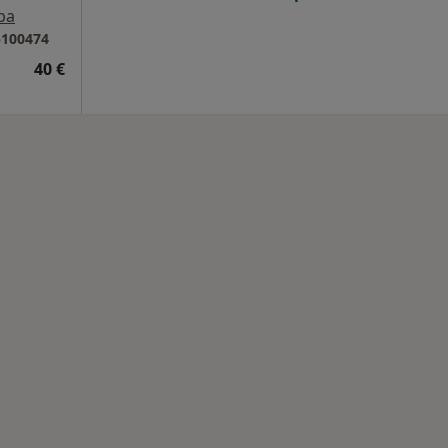
pa
5100474
40 €
uartucciu