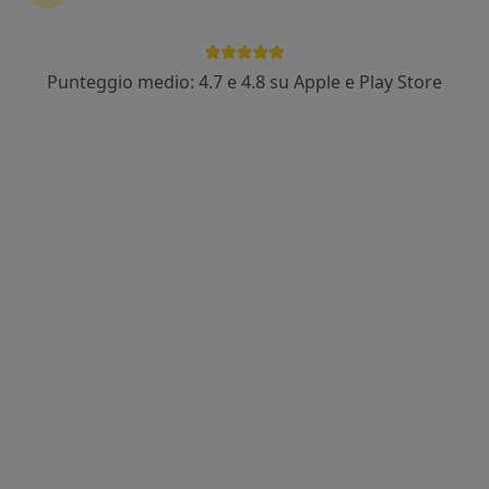
Punteggio medio: 4.7 e 4.8 su Apple e Play Store
Pagamenti online
Dott.ssa Michela De Mattio
·
Altro
Internista, Endocrinologa, Gastroenterologa
645 recensioni
Indirizzo
Online
Viale Rimembranze, 2, Saronno
•
Mappa
Studio Specialistico De Mattio-Lucchini di Medicina Interna, Naturopatia e Medicina Integrata e Ozonoterapia
Prima visita ematologica
180 €
Questo dottore non ha ancora attivato le prenotazioni online presso questo indirizzo.
Chiedi di attivare le prenotazioni online