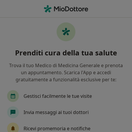
Men
Dolore Oncologico • Saronno, VA
Filters
• 1
Assicurazione
Map
Specialisti in trattamento Dolore oncologico
Prenditi cura della tua salute
a Saronno
In che modo ordiniamo i risultati
Trova il tuo Medico di Medicina Generale e prenota
un appuntamento. Scarica l'App e accedi
gratuitamente a funzionalità esclusive per te:
Che specializzazione stai cercando?
Psicoterapeuta
Oncologo
Gastroenterolo
Gestisci facilmente le tue visite
Invia messaggi ai tuoi dottori
Ricevi promemoria e notifiche