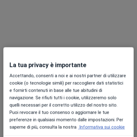
Dott.ssa Antonella Ferzi
La tua privacy è importante
·
Altro
Senologo, Oncologo, Internista
128 recensioni
Accettando, consenti a noi e ai nostri partner di utilizzare
cookie (o tecnologie simili) per raccogliere dati statistici
Via XX Settembre, 42, Legnano
•
Mappa
e fornirti contenuti in base alle tue abitudini di
Aristea Legnano S.R.L.
navigazione. Se rifiuti tutti i cookie, utilizzeremo solo
Ecografia addome completo
150 €
quelli necessari per il corretto utilizzo del nostro sito.
Questo dottore non ha ancora attivato le prenotazioni online presso questo indirizzo.
Puoi revocare il tuo consenso o aggiornare le tue
preferenze in qualsiasi momento dalle impostazioni. Per
Chiedi di attivare le prenotazioni online
saperne di più, consulta la nostra
Informativa sui cookie