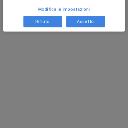
Modifica le impostazioni
Rifiuto
Accetto
Dott.ssa Silvia Foti
·
Altro
Oncologa, Radioterapista
32 recensioni
Via Valtellina 11, Meda
•
Mappa
Clinica Nova Lux
Prima visita oncologica
140 €
Questo dottore non ha ancora attivato le prenotazioni online presso questo indirizzo.
Chiedi di attivare le prenotazioni online