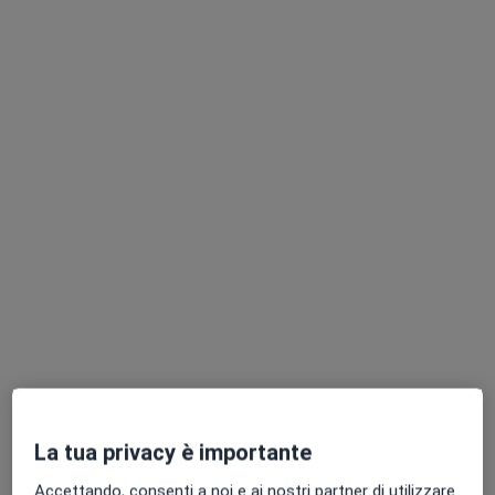
Dr. Nicola Imbriani
·
Altro
Fisioterapista, Chiropratico, Terapista del dolore
60 recensioni
Indirizzo
Online
Via San Rocco 51, Udine
•
Mappa
GRUPPO SANE CLINIC
Fisioterapia
da 100 €
Questo dottore non ha ancora attivato le prenotazioni online presso questo indirizzo.
Chiedi di attivare le prenotazioni online
La tua privacy è importante
Accettando, consenti a noi e ai nostri partner di utilizzare