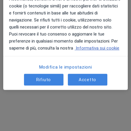
cookie (o tecnologie simili) per raccogliere dati statistici
e fornirti contenuti in base alle tue abitudini di
navigazione. Se rifiuti tutti i cookie, utilizzeremo solo
quelli necessari per il corretto utilizzo del nostro sito.
Puoi revocare il tuo consenso o aggiornare le tue
preferenze in qualsiasi momento dalle impostazioni. Per
saperne di più, consulta la nostra
Informativa sui cookie
Dott. Marco Bortolussi
·
Altro
Fisioterapista
Modifica le impostazioni
34 recensioni
Rifiuto
Accetto
Indirizzo
Online
Via Gorizia, 4, Udine
•
Mappa
Studio Fisioterapia Sanxmed
Fisioterapia
50 €
Questo dottore non ha ancora attivato le prenotazioni online presso questo indirizzo.