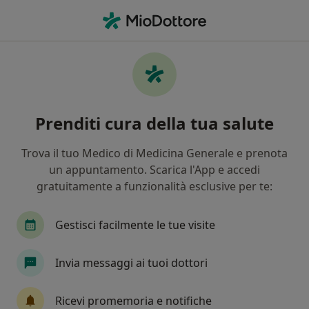
Men
Dolore Articolare • Udine, UD
Filters
• 1
Assicurazione
Map
Specialisti in trattamento Dolore articolare
Prenditi cura della tua salute
a Udine
In che modo ordiniamo i risultati
Trova il tuo Medico di Medicina Generale e prenota
un appuntamento. Scarica l'App e accedi
gratuitamente a funzionalità esclusive per te:
Che specializzazione stai cercando?
Fisioterapista
Osteopata
Terapista del do
Gestisci facilmente le tue visite
Invia messaggi ai tuoi dottori
Ricevi promemoria e notifiche