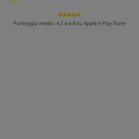
Punteggio medio: 4.7 e 4.8 su Apple e Play Store
Nuovo profilo su MioDottore
Dott. Alberto Zoratti
·
Altro
Fisioterapista, Massoterapista
2 recensioni
Via Vittorio Alfieri, 6, Udine
•
Mappa
Studio Fisioterapico
Ecografia
50 €
Questo dottore non ha ancora attivato le prenotazioni online presso questo indirizzo.
Chiedi di attivare le prenotazioni online