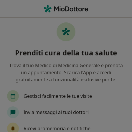
Men
Dolore Alla Spalla • Venezia, VE
Filters
• 1
Assicurazione
Map
Specialisti in trattamento Dolore alla spalla
Prenditi cura della tua salute
a Venezia
In che modo ordiniamo i risultati
Trova il tuo Medico di Medicina Generale e prenota
un appuntamento. Scarica l'App e accedi
gratuitamente a funzionalità esclusive per te:
Che specializzazione stai cercando?
Osteopata
Fisioterapista
Ortopedico
Gestisci facilmente le tue visite
Invia messaggi ai tuoi dottori
Ricevi promemoria e notifiche