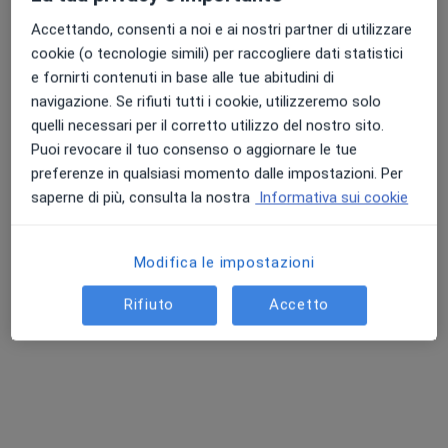
Visita fisiatrica
122 €
Accettando, consenti a noi e ai nostri partner di utilizzare
cookie (o tecnologie simili) per raccogliere dati statistici
Questo dottore non ha ancora attivato le prenotazioni online presso questo indirizzo.
e fornirti contenuti in base alle tue abitudini di
Chiedi di attivare le prenotazioni online
navigazione. Se rifiuti tutti i cookie, utilizzeremo solo
quelli necessari per il corretto utilizzo del nostro sito.
Puoi revocare il tuo consenso o aggiornare le tue
preferenze in qualsiasi momento dalle impostazioni. Per
saperne di più, consulta la nostra
Informativa sui cookie
Modifica le impostazioni
Rifiuto
Accetto
Pagamenti online
Dott.ssa Martina Fagherazzi
·
Altro
Osteopata
186 recensioni
Mestre
•
Mappa