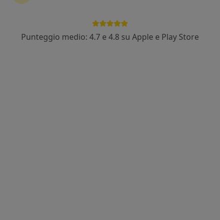
Punteggio medio: 4.7 e 4.8 su Apple e Play Store
Dott. Marco De Nardin
·
Altro
Anestesista, Terapista del dolore
173 recensioni
Indirizzo
Online
Viale Ancona, 15, Venezia
•
Mappa
Studio De Nardin Mestre
Prima visita di terapia del dolore
130 €
Questo dottore non ha ancora attivato le prenotazioni online presso questo indirizzo.
Chiedi di attivare le prenotazioni online