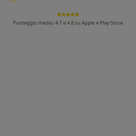
Punteggio medio: 4.7 e 4.8 su Apple e Play Store
Dr. Massimiliano Carrozzo
·
Altro
Ortopedico
228 recensioni
Indirizzo
Online
Via Puccini 4, Bisceglie
•
Mappa
Studio Fisioterapico Silvio Antonino
Medicazione
da 50 €
Questo dottore non ha ancora attivato le prenotazioni online presso questo indirizzo.
Chiedi di attivare le prenotazioni online