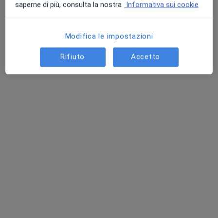
saperne di più, consulta la nostra
Informativa sui cookie
Questo dottore non ha ancora attivato le prenotazioni online presso questo indirizzo.
Chiedi di attivare le prenotazioni online
Modifica le impostazioni
Rifiuto
Accetto
Dott. Valerio Papa
·
Altro
Fisioterapista
33 recensioni
Indirizzo
Online