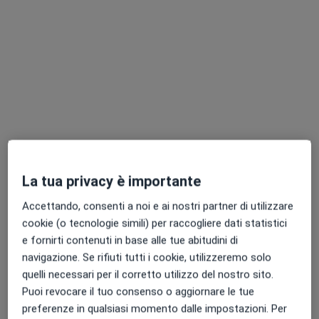
Chiedi di attivare le prenotazioni online
Dr. Giovanni Allegretti
La tua privacy è importante
·
Altro
Ortopedico
47 recensioni
Accettando, consenti a noi e ai nostri partner di utilizzare
cookie (o tecnologie simili) per raccogliere dati statistici
Indirizzo
Online
e fornirti contenuti in base alle tue abitudini di
navigazione. Se rifiuti tutti i cookie, utilizzeremo solo
quelli necessari per il corretto utilizzo del nostro sito.
Via Bonomo, 1, Trani
•
Mappa
Puoi revocare il tuo consenso o aggiornare le tue
Centro Medico Paradiso - Poliambulatorio Medico chirurgico
preferenze in qualsiasi momento dalle impostazioni. Per
Visita ortopedica
100 €