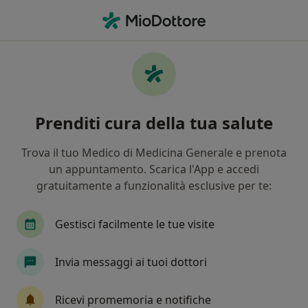
Men
Dolore Alla Spalla • Trani, BT
Filters
• 1
Assicurazione
Map
Specialisti in trattamento Dolore alla spalla
Prenditi cura della tua salute
a Trani
In che modo ordiniamo i risultati
Trova il tuo Medico di Medicina Generale e prenota
un appuntamento. Scarica l'App e accedi
gratuitamente a funzionalità esclusive per te:
Che specializzazione stai cercando?
Ortopedico
Fisioterapista
Osteopata
Gestisci facilmente le tue visite
Invia messaggi ai tuoi dottori
Ricevi promemoria e notifiche