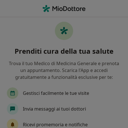
Men
Diverticolosi • Melendugno, LE
Filters
• 1
Mappa
Specialisti in trattamento Diverticolosi a
Prenditi cura della tua salute
Melendugno
In che modo ordiniamo i risultati
Trova il tuo Medico di Medicina Generale e prenota
un appuntamento. Scarica l'App e accedi
gratuitamente a funzionalità esclusive per te:
Che specializzazione stai cercando?
Proctologo
Chirurgo generale
Dentista
Gestisci facilmente le tue visite
Invia messaggi ai tuoi dottori
Ricevi promemoria e notifiche