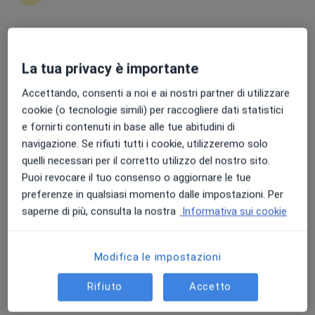
Punteggio medio: 4.7 e 4.8 su Apple e Play Store
La tua privacy è importante
Dott. Stefano Gallina
·
Altro
Chirurgo generale, Proctologo
Accettando, consenti a noi e ai nostri partner di utilizzare
526 recensioni
cookie (o tecnologie simili) per raccogliere dati statistici
e fornirti contenuti in base alle tue abitudini di
Indirizzo 1
Indirizzo 2
Online
navigazione. Se rifiuti tutti i cookie, utilizzeremo solo
quelli necessari per il corretto utilizzo del nostro sito.
Puoi revocare il tuo consenso o aggiornare le tue
Via Bovio,25, Melendugno
•
Mappa
preferenze in qualsiasi momento dalle impostazioni. Per
Studio Privato
saperne di più, consulta la nostra
Informativa sui cookie
Visita di chirurgia generale
130 €
Questo dottore non ha ancora attivato le prenotazioni online presso questo indirizzo.
Modifica le impostazioni
Chiedi di attivare le prenotazioni online
Rifiuto
Accetto