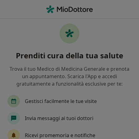
Men
Disturbo Bipolare • Lido Di Ostia, RM
Filters
• 1
Mappa
Specialisti in trattamento Disturbo bipolare
Prenditi cura della tua salute
a Lido Di Ostia
In che modo ordiniamo i risultati
Trova il tuo Medico di Medicina Generale e prenota
un appuntamento. Scarica l'App e accedi
gratuitamente a funzionalità esclusive per te:
Che specializzazione stai cercando?
Psicologo
Psicologo clinico
Psicoterapeut
Gestisci facilmente le tue visite
Invia messaggi ai tuoi dottori
Ricevi promemoria e notifiche