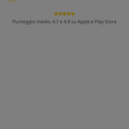
Punteggio medio: 4.7 e 4.8 su Apple e Play Store
Dott. Alberto Stilgenbauer
·
Altro
Psicologo, Psicoterapeuta, Psicologo clinico
14 recensioni
Indirizzo
Online
Viale Vasco de Gama 66, Lido Di Ostia
•
Mappa
StudioDegama
Colloquio psicologico
da 70 €
Questo dottore non ha ancora attivato le prenotazioni online presso questo indirizzo.
Chiedi di attivare le prenotazioni online