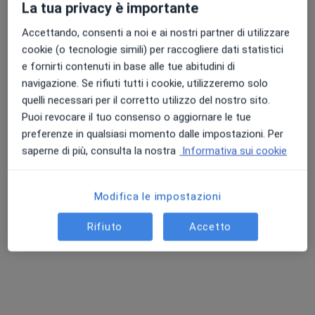
La tua privacy è importante
Questo dottore non ha ancora attivato le prenotazioni online presso questo indirizzo.
Accettando, consenti a noi e ai nostri partner di utilizzare
Chiedi di attivare le prenotazioni online
cookie (o tecnologie simili) per raccogliere dati statistici
e fornirti contenuti in base alle tue abitudini di
navigazione. Se rifiuti tutti i cookie, utilizzeremo solo
quelli necessari per il corretto utilizzo del nostro sito.
Puoi revocare il tuo consenso o aggiornare le tue
preferenze in qualsiasi momento dalle impostazioni. Per
saperne di più, consulta la nostra
Informativa sui cookie
Modifica le impostazioni
Dott. Francesco Saverio Stacchini
Rifiuto
Accetto
Psicologo
8 recensioni
Indirizzo
Online