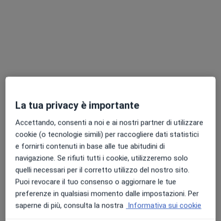
Pagamenti online
Dott. Samuele Antonini
La tua privacy è importante
·
Altro
Psicoterapeuta, Psicologo
5 recensioni
Accettando, consenti a noi e ai nostri partner di utilizzare
cookie (o tecnologie simili) per raccogliere dati statistici
Indirizzo
Online
e fornirti contenuti in base alle tue abitudini di
navigazione. Se rifiuti tutti i cookie, utilizzeremo solo
quelli necessari per il corretto utilizzo del nostro sito.
Via Leonardo da Vinci, 4, Monte San Vito
•
Mappa
Puoi revocare il tuo consenso o aggiornare le tue
Dott. Samuele Antonini
preferenze in qualsiasi momento dalle impostazioni. Per
Colloquio psicologico
65 €
saperne di più, consulta la nostra
Informativa sui cookie
Questo dottore non ha ancora attivato le prenotazioni online presso questo indirizzo.