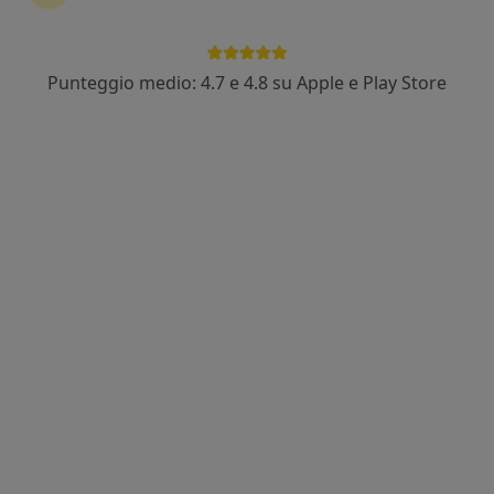
Punteggio medio: 4.7 e 4.8 su Apple e Play Store
Dr. Piergiorgio Annunzi
·
Altro
Psicologo clinico, Psicoterapeuta, Psicologo
33 recensioni
Indirizzo
Online
Via Giacomo Leopardi 26, Chiaravalle
•
Mappa
Studio di Psicologia e Psicoterapia Dottor Annunzi Piergiorgio
Colloquio psicologico clinico
da 60 €
Questo dottore non ha ancora attivato le prenotazioni online presso questo indirizzo.
Chiedi di attivare le prenotazioni online