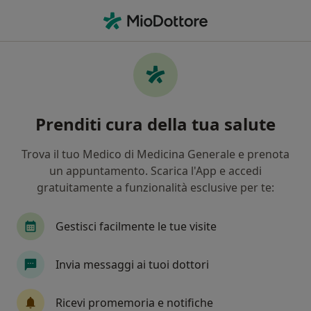
Men
Disturbi Alimentari • Chiaravalle, AN
Filters
• 1
Assicurazione
Map
Specialisti in trattamento Disturbi
Prenditi cura della tua salute
alimentari a Chiaravalle
In che modo ordiniamo i risultati
Trova il tuo Medico di Medicina Generale e prenota
un appuntamento. Scarica l'App e accedi
gratuitamente a funzionalità esclusive per te:
Che specializzazione stai cercando?
Psicologo
Psicoterapeuta
Nutrizionista
Gestisci facilmente le tue visite
Invia messaggi ai tuoi dottori
Ricevi promemoria e notifiche