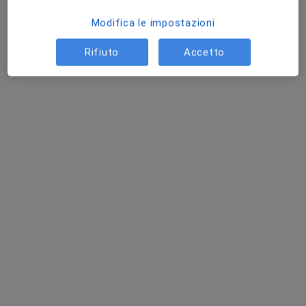
Chiedi di attivare le prenotazioni online
Modifica le impostazioni
Rifiuto
Accetto
Francesca Ferri
·
Altro
Psicoterapeuta, Psicologo
15 recensioni
Indirizzo
Online
Via Lumumba 42, Chiaravalle
•
Mappa
Dott.ssa Francesca Ferri