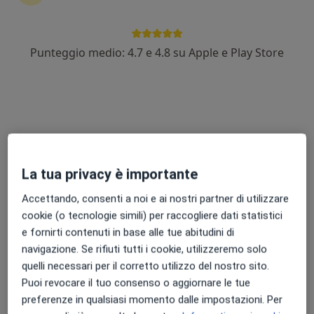
Punteggio medio: 4.7 e 4.8 su Apple e Play Store
Dott. Andrea Celotti
·
Altro
Chirurgo generale
14 recensioni
Indirizzo 1
Indirizzo 2
La tua privacy è importante
Via Mantova 127, Cremona
•
Mappa
Centro medico Cremona Poliambulatorio Dalla Rosa Prati
Accettando, consenti a noi e ai nostri partner di utilizzare
cookie (o tecnologie simili) per raccogliere dati statistici
Visita di chirurgia generale
Prezzo non disponibile
e fornirti contenuti in base alle tue abitudini di
Questo dottore non ha ancora attivato le prenotazioni online presso questo indirizzo.
navigazione. Se rifiuti tutti i cookie, utilizzeremo solo
quelli necessari per il corretto utilizzo del nostro sito.
Chiedi di attivare le prenotazioni online
Puoi revocare il tuo consenso o aggiornare le tue
preferenze in qualsiasi momento dalle impostazioni. Per