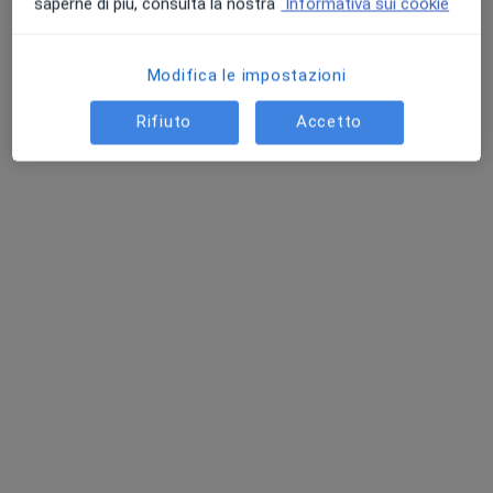
saperne di più, consulta la nostra
Informativa sui cookie
Modifica le impostazioni
Rifiuto
Accetto
Dr. Valerio Ranieri
·
Altro
Chirurgo generale, Proctologo
38 recensioni
Indirizzo 1
Indirizzo 2
Indirizzo 3
Via Mantova 113, Cremona
•
Mappa
Casa Di Cura San Camillo CREMONA
Prima visita di chirurgia generale
150 €
Questo dottore non ha ancora attivato le prenotazioni online presso questo indirizzo.