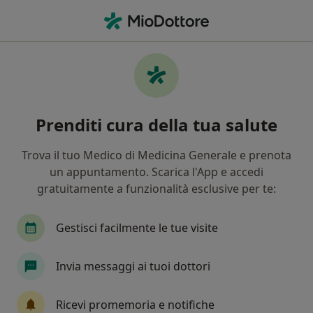
Men
Dispepsia • Cremona, CR
Filters
• 1
Assicurazione
Map
Specialisti in trattamento Dispepsia a
Prenditi cura della tua salute
Cremona
In che modo ordiniamo i risultati
Trova il tuo Medico di Medicina Generale e prenota
un appuntamento. Scarica l'App e accedi
gratuitamente a funzionalità esclusive per te:
Che specializzazione stai cercando?
Chirurgo generale
Proctologo
Urologo
Gestisci facilmente le tue visite
Invia messaggi ai tuoi dottori
Ricevi promemoria e notifiche