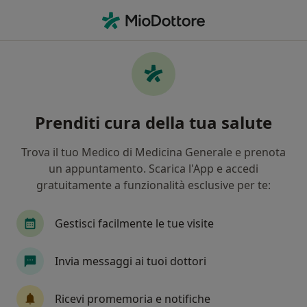
Men
Disfonia • Bracciano, RM
Filters
• 1
Assicurazione
Map
Specialisti in trattamento Disfonia a
Prenditi cura della tua salute
Bracciano
In che modo ordiniamo i risultati
Trova il tuo Medico di Medicina Generale e prenota
un appuntamento. Scarica l'App e accedi
gratuitamente a funzionalità esclusive per te:
Che specializzazione stai cercando?
Otorino
Logopedista
Ginecologo
Ort
Gestisci facilmente le tue visite
Invia messaggi ai tuoi dottori
Ricevi promemoria e notifiche