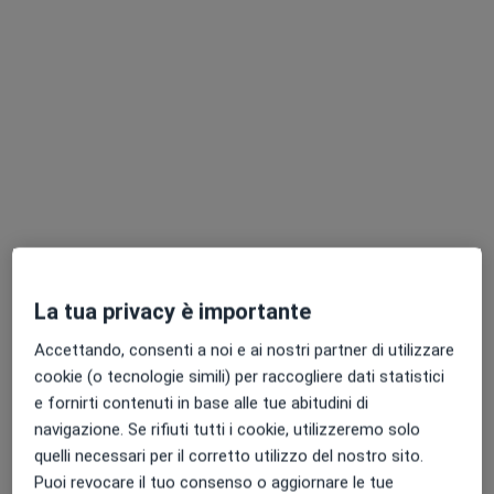
Dott.ssa Chiara Mango
·
Altro
Logopedista
38 recensioni
Indirizzo
Online
Via S.Antonio 7, Bracciano
•
Mappa
Studio Mango
La tua privacy è importante
Prima visita logopedica
Prestazione gratuita
Accettando, consenti a noi e ai nostri partner di utilizzare
Questo dottore non ha ancora attivato le prenotazioni online presso questo indirizzo.
cookie (o tecnologie simili) per raccogliere dati statistici
e fornirti contenuti in base alle tue abitudini di
Chiedi di attivare le prenotazioni online
navigazione. Se rifiuti tutti i cookie, utilizzeremo solo
quelli necessari per il corretto utilizzo del nostro sito.
Puoi revocare il tuo consenso o aggiornare le tue