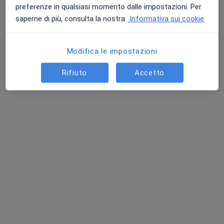
preferenze in qualsiasi momento dalle impostazioni. Per
saperne di più, consulta la nostra
Informativa sui cookie
Modifica le impostazioni
Rifiuto
Accetto
Dott.ssa Mariaconsiglia Santantonio
·
Altro
Otorino, Chirurgo
119 recensioni
Via Berna 6,
•
Mappa
Studio Medico Garofalo e Pirrò - Ladispoli
Visita otorinolaringoiatrica
105 €
Questo dottore non ha ancora attivato le prenotazioni online presso questo indirizzo.
Chiedi di attivare le prenotazioni online