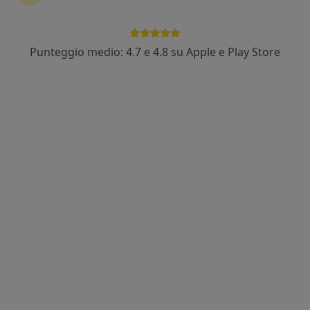
Punteggio medio: 4.7 e 4.8 su Apple e Play Store
Dott. Antonio Matricciani
Otorino
323 recensioni
Traversa Paolo Borsellino, 25, Bracciano
•
Mappa
Studio Medico bracciano
Visita otorinolaringoiatrica
80 €
Questo dottore non ha ancora attivato le prenotazioni online presso questo indirizzo.
Chiedi di attivare le prenotazioni online