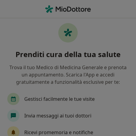
Men
Discopatia • Sesto Fiorentino, FI
Filters
• 1
Assicurazione
Map
Specialisti in trattamento Discopatia a
Prenditi cura della tua salute
Sesto Fiorentino
In che modo ordiniamo i risultati
Trova il tuo Medico di Medicina Generale e prenota
un appuntamento. Scarica l'App e accedi
gratuitamente a funzionalità esclusive per te:
Che specializzazione stai cercando?
Osteopata
Fisioterapista
Ortopedico
Gestisci facilmente le tue visite
Invia messaggi ai tuoi dottori
Ricevi promemoria e notifiche