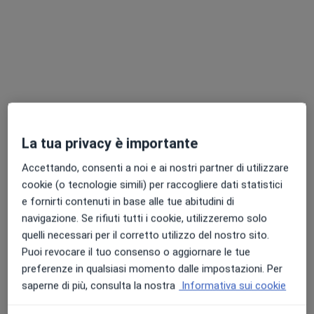
Chiedi di attivare le prenotazioni online
La tua privacy è importante
Dott. Francesco Bini
Accettando, consenti a noi e ai nostri partner di utilizzare
·
Altro
Osteopata
cookie (o tecnologie simili) per raccogliere dati statistici
488 recensioni
e fornirti contenuti in base alle tue abitudini di
navigazione. Se rifiuti tutti i cookie, utilizzeremo solo
Via di Rimaggio 19, Sesto Fiorentino
•
Mappa
quelli necessari per il corretto utilizzo del nostro sito.
Ambulatori Rimaggio 1
Puoi revocare il tuo consenso o aggiornare le tue
Prima visita osteopatica
95 €
preferenze in qualsiasi momento dalle impostazioni. Per
Questo dottore non ha ancora attivato le prenotazioni online presso questo indirizzo.
saperne di più, consulta la nostra
Informativa sui cookie
Chiedi di attivare le prenotazioni online