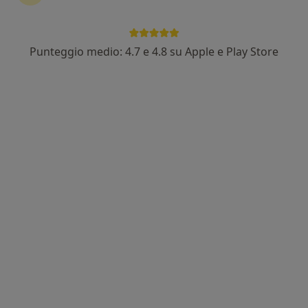
Punteggio medio: 4.7 e 4.8 su Apple e Play Store
Dott. Michael Cresci
Ortopedico
39 recensioni
Indirizzo 1
Indirizzo 2
Online
Via Bruno Buozzi 53, Campi Bisenzio
•
Mappa
Studi Medici Giglioli
Prima visita ortopedica
120 €
Questo dottore non ha ancora attivato le prenotazioni online presso questo indirizzo.
Chiedi di attivare le prenotazioni online