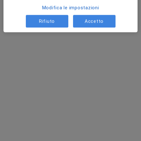
Modifica le impostazioni
Rifiuto
Accetto
Dott.ssa Carlotta Sabattini
·
Altro
Osteopata
103 recensioni
Indirizzo 1
Indirizzo 2
Via Lorenzo Valla 22, Prato
•
Mappa
STUDI MEDICI MEZZANA
Prima visita osteopatica
70 €