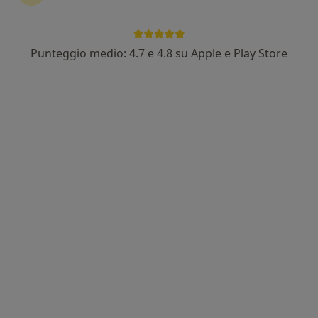
Punteggio medio: 4.7 e 4.8 su Apple e Play Store
Dott.ssa Marina Piepoli
Pediatra, Pediatra di libera scelta
Piazzale Milano, 2, Piacenza
•
Mappa
Ambulatorio Pediatrico
Visita pediatrica
Prezzo non disponibile
Questo dottore non ha ancora attivato le prenotazioni online presso questo indirizzo.
Chiedi di attivare le prenotazioni online