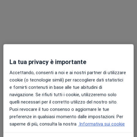
Dott.ssa Carmen Madia
Pediatra di libera scelta, Pediatra
175 recensioni
La tua privacy è importante
Indirizzo 1
Indirizzo 2
Online
Accettando, consenti a noi e ai nostri partner di utilizzare
cookie (o tecnologie simili) per raccogliere dati statistici
Via Gregorio Cerati 19, Piacenza
•
Mappa
e fornirti contenuti in base alle tue abitudini di
Studio Medico Dott.ssa Carmen Madia
navigazione. Se rifiuti tutti i cookie, utilizzeremo solo
Visita pediatrica
da 70 €
quelli necessari per il corretto utilizzo del nostro sito.
Questo dottore non ha ancora attivato le prenotazioni online presso questo indirizzo.
Puoi revocare il tuo consenso o aggiornare le tue
preferenze in qualsiasi momento dalle impostazioni. Per
Chiedi di attivare le prenotazioni online
saperne di più, consulta la nostra
Informativa sui cookie