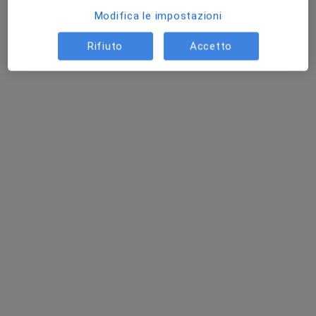
Modifica le impostazioni
Rifiuto
Accetto
Dr. Francesco Caruso
·
Altro
Chirurgo generale, Gastroenterologo, Proctologo
286 recensioni
Indirizzo
Online
Via Enrico Millo 7/A, Piacenza
•
Mappa
Poliambulatorio Igea, Presidio Ambulatoriale di Medicina Fisica Riabilitativa e Punto Prelievi
Visita gastroenterologica
150 €
Questo dottore non ha ancora attivato le prenotazioni online presso questo indirizzo.