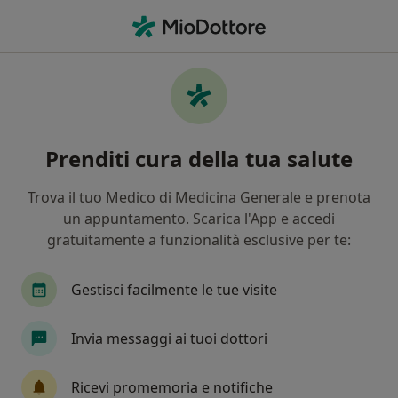
Men
Diarrea • Piacenza, PC
Filters
• 1
Assicurazione
Map
Specialisti in trattamento Diarrea a
Prenditi cura della tua salute
Piacenza
In che modo ordiniamo i risultati
Trova il tuo Medico di Medicina Generale e prenota
un appuntamento. Scarica l'App e accedi
gratuitamente a funzionalità esclusive per te:
Che specializzazione stai cercando?
Internista
Gastroenterologo
Pediatra
Gestisci facilmente le tue visite
Invia messaggi ai tuoi dottori
Ricevi promemoria e notifiche