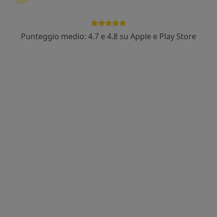
Punteggio medio: 4.7 e 4.8 su Apple e Play Store
Dott. Alessio Mazzieri
·
Altro
Endocrinologo, Diabetologo
66 recensioni
Via J. Dè Settesoli 2, Assisi
•
Mappa
Lunghi Fisioclinic
Visita diabetologica
80 €
Questo dottore non ha ancora attivato le prenotazioni online presso questo indirizzo.
Chiedi di attivare le prenotazioni online