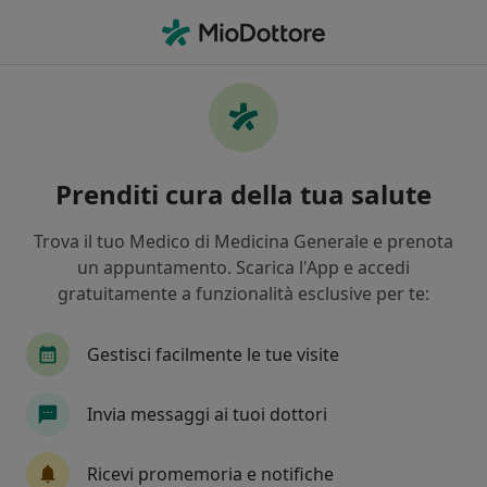
Men
Diabete Mellito • Bastia Umbra, PG
Filters
• 1
Mappa
Specialisti in trattamento Diabete mellito a
Prenditi cura della tua salute
Bastia Umbra
In che modo ordiniamo i risultati
Trova il tuo Medico di Medicina Generale e prenota
un appuntamento. Scarica l'App e accedi
gratuitamente a funzionalità esclusive per te:
Che specializzazione stai cercando?
Nutrizionista
Endocrinologo
Ginecologo
Gestisci facilmente le tue visite
Invia messaggi ai tuoi dottori
Ricevi promemoria e notifiche