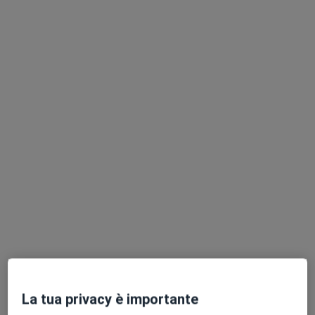
Dott.ssa Chiara Bartolomei
Nutrizionista
353 recensioni
Indirizzo
Online
Via Jacopa Dè Settesoli, 10, Assisi
•
Mappa
Studio Santa Maria degli Angeli
Prima visita nutrizionale
80 €
Questo dottore non ha ancora attivato le prenotazioni online presso questo indirizzo.
Chiedi di attivare le prenotazioni online
La tua privacy è importante