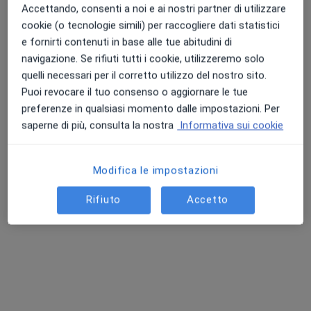
Accettando, consenti a noi e ai nostri partner di utilizzare
cookie (o tecnologie simili) per raccogliere dati statistici
e fornirti contenuti in base alle tue abitudini di
navigazione. Se rifiuti tutti i cookie, utilizzeremo solo
quelli necessari per il corretto utilizzo del nostro sito.
Puoi revocare il tuo consenso o aggiornare le tue
preferenze in qualsiasi momento dalle impostazioni. Per
Dott.ssa Sonia Cristallini
saperne di più, consulta la nostra
Informativa sui cookie
·
Altro
Endocrinologa
139 recensioni
Modifica le impostazioni
Via delle Querce, 15, Bastia Umbra
•
Mappa
V Medical Spazio Salute
Rifiuto
Accetto
Visita endocrinologica
80 €
Questo dottore non ha ancora attivato le prenotazioni online presso questo indirizzo.
Chiedi di attivare le prenotazioni online