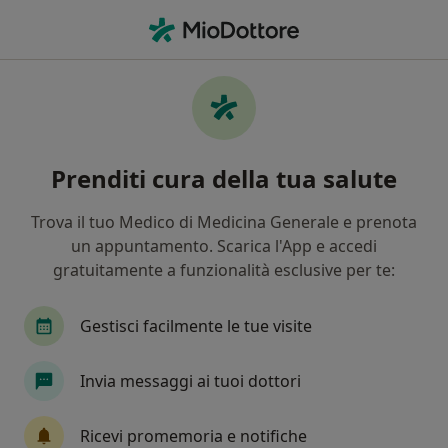
Men
Deviazione Del Setto Nasale • Capo d Orlando, ME
Filters
• 1
Mappa
Specialisti in trattamento Deviazione del
Prenditi cura della tua salute
setto nasale a Capo d'Orlando
In che modo ordiniamo i risultati
Trova il tuo Medico di Medicina Generale e prenota
un appuntamento. Scarica l'App e accedi
gratuitamente a funzionalità esclusive per te:
Che specializzazione stai cercando?
Endocrinologo
Urologo
Chirurgo general
Gestisci facilmente le tue visite
Invia messaggi ai tuoi dottori
Ricevi promemoria e notifiche