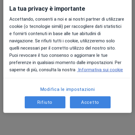
La tua privacy è importante
Accettando, consenti a noi e ai nostri partner di utilizzare
cookie (o tecnologie simili) per raccogliere dati statistici
Dott.ssa Veronica Catania
e fornirti contenuti in base alle tue abitudini di
·
Altro
Chirurgo plastico, Chirurgo estetico, Medico estetico
navigazione. Se rifiuti tutti i cookie, utilizzeremo solo
147 recensioni
quelli necessari per il corretto utilizzo del nostro sito.
Puoi revocare il tuo consenso o aggiornare le tue
Indirizzo
Online
preferenze in qualsiasi momento dalle impostazioni. Per
saperne di più, consulta la nostra
Informativa sui cookie
Via Francesco Crispi 36, Capo d'Orlando
•
Mappa
Maison De Beaute' Istituto Di Bellezza
Modifica le impostazioni
Prima Visita
Prestazione gratuita
Questo dottore non ha ancora attivato le prenotazioni online presso questo indirizzo.
Rifiuto
Accetto
Chiedi di attivare le prenotazioni online