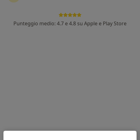
Punteggio medio: 4.7 e 4.8 su Apple e Play Store
Dott. Gaetano Sergi
·
Altro
Otorino, Allergologo
278 recensioni
Via Asmara 14, Sant'Agata di Militello
•
Mappa
Centro Medico Anthemis
Visita otorinolaringoiatrica
160 €
Questo dottore non ha ancora attivato le prenotazioni online presso questo indirizzo.
Chiedi di attivare le prenotazioni online