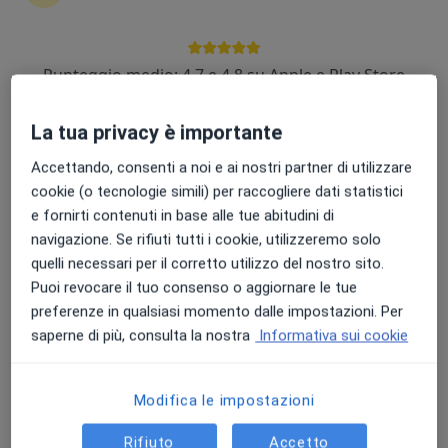
Punteggio medio: 4.7 e 4.8 su Apple e Play Store
Dott. Salvatore Galipò
·
Altro
Chirurgo generale, Proctologo
La tua privacy è importante
201 recensioni
Accettando, consenti a noi e ai nostri partner di utilizzare
Via del Piave 24, Capo d'Orlando
•
Mappa
cookie (o tecnologie simili) per raccogliere dati statistici
Studio Medico
e fornirti contenuti in base alle tue abitudini di
Prima visita di chirurgia generale
150 €
navigazione. Se rifiuti tutti i cookie, utilizzeremo solo
quelli necessari per il corretto utilizzo del nostro sito.
Questo dottore non ha ancora attivato le prenotazioni online presso questo indirizzo.
Puoi revocare il tuo consenso o aggiornare le tue
preferenze in qualsiasi momento dalle impostazioni. Per
Chiedi di attivare le prenotazioni online
saperne di più, consulta la nostra
Informativa sui cookie
Modifica le impostazioni
Rifiuto
Accetto