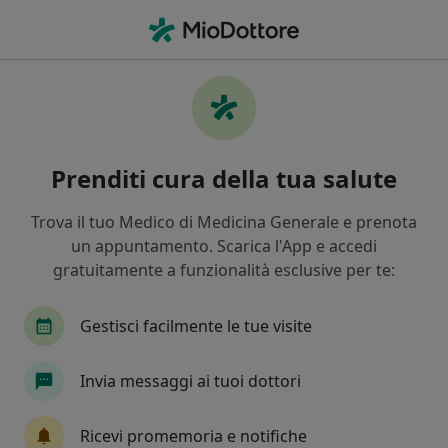
Men
Varicocele • Capo d Orlando, ME
Filters
• 1
Mappa
Specialisti in trattamento Varicocele a Capo
Prenditi cura della tua salute
d'Orlando
In che modo ordiniamo i risultati
Trova il tuo Medico di Medicina Generale e prenota
un appuntamento. Scarica l'App e accedi
gratuitamente a funzionalità esclusive per te:
Che specializzazione stai cercando?
Urologo
Andrologo
Proctologo
Chiru
Gestisci facilmente le tue visite
Invia messaggi ai tuoi dottori
Ricevi promemoria e notifiche