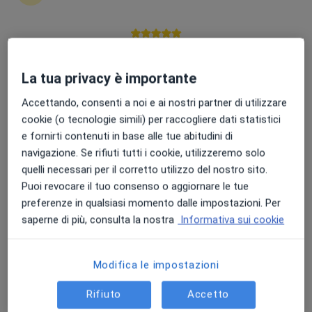
Punteggio medio: 4.7 e 4.8 su Apple e Play Store
Dott. Salvatore Galipò
La tua privacy è importante
·
Altro
Chirurgo generale, Proctologo
Accettando, consenti a noi e ai nostri partner di utilizzare
201 recensioni
cookie (o tecnologie simili) per raccogliere dati statistici
e fornirti contenuti in base alle tue abitudini di
Indirizzo 1
Indirizzo 2
navigazione. Se rifiuti tutti i cookie, utilizzeremo solo
quelli necessari per il corretto utilizzo del nostro sito.
Via del Piave 24, Capo d'Orlando
•
Mappa
Puoi revocare il tuo consenso o aggiornare le tue
Studio Medico
preferenze in qualsiasi momento dalle impostazioni. Per
Medicazione
50 €
saperne di più, consulta la nostra
Informativa sui cookie
Questo dottore non ha ancora attivato le prenotazioni online presso questo indirizzo.
Modifica le impostazioni
Chiedi di attivare le prenotazioni online
Rifiuto
Accetto