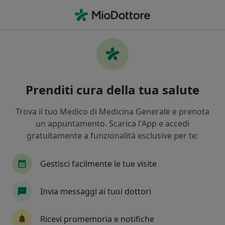
Men
Colecistite • Capo d Orlando, ME
Filters
• 1
Mappa
Specialisti in trattamento Colecistite a Capo
Prenditi cura della tua salute
d'Orlando
In che modo ordiniamo i risultati
Trova il tuo Medico di Medicina Generale e prenota
un appuntamento. Scarica l'App e accedi
gratuitamente a funzionalità esclusive per te:
Che specializzazione stai cercando?
Chirurgo generale
Proctologo
Endocrinol
Gestisci facilmente le tue visite
Invia messaggi ai tuoi dottori
Ricevi promemoria e notifiche