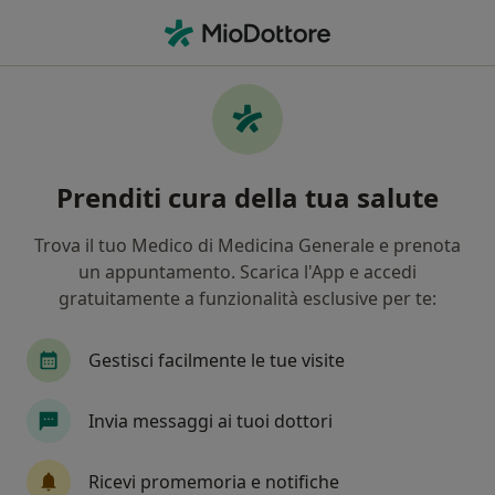
Men
Depressione • Casalnuovo di Napoli, NA
Filters
• 1
Assicurazione
Map
Specialisti in trattamento Depressione a
Prenditi cura della tua salute
Casalnuovo di Napoli
In che modo ordiniamo i risultati
Trova il tuo Medico di Medicina Generale e prenota
un appuntamento. Scarica l'App e accedi
gratuitamente a funzionalità esclusive per te:
Che specializzazione stai cercando?
Psicologo
Psicoterapeuta
Psicologo clinic
Gestisci facilmente le tue visite
Invia messaggi ai tuoi dottori
Ricevi promemoria e notifiche