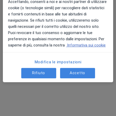
Accettando, consenti a noi e ai nostri partner di utilizzare
Via Roma 58, Pomigliano d'Arco
•
Mappa
cookie (o tecnologie simili) per raccogliere dati statistici
Studio di Psicologia e Psicoterapia
e fornirti contenuti in base alle tue abitudini di
Psicoterapia individuale
60 €
navigazione. Se rifiuti tutti i cookie, utilizzeremo solo
quelli necessari per il corretto utilizzo del nostro sito.
Questo dottore non ha ancora attivato le prenotazioni online presso questo indirizzo.
Puoi revocare il tuo consenso o aggiornare le tue
preferenze in qualsiasi momento dalle impostazioni. Per
Chiedi di attivare le prenotazioni online
saperne di più, consulta la nostra
Informativa sui cookie
Modifica le impostazioni
Rifiuto
Accetto
Dott.ssa Eliana Violetti
·
Altro
Psicologo, Psicoterapeuta
127 recensioni