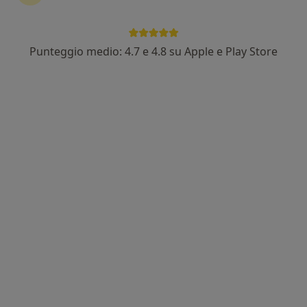
Punteggio medio: 4.7 e 4.8 su Apple e Play Store
Pagamenti online
Dott.ssa Ilaria Zaccaro
·
Altro
Psicologa
29 recensioni
Indirizzo
Online
Via Giacinto Gigante, 44, Casoria
•
Mappa
Studio Medico
Colloquio psicologico
50 €
Questo dottore non ha ancora attivato le prenotazioni online presso questo indirizzo.
Chiedi di attivare le prenotazioni online