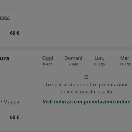
appa
60 €
aura
Oggi
Domani
Lun,
Mar,
8 Ago
9 Ago
10 Ago
11 Ago
Lo specialista non offre prenotazioni
i
online in questa località.
•
Mappa
Vedi indirizzi con prenotazioni online
60 €