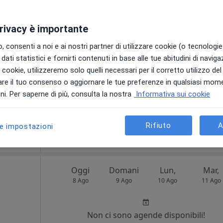
8 Ago
9 Ago
10 Ago
11 Ago
accaro
privacy è importante
Non ci sono agende disponibili!
 consenti a noi e ai nostri partner di utilizzare cookie (o tecnologie 
Chiedi di attivare le prenotazioni onlin
dati statistici e fornirti contenuti in base alle tue abitudini di navig
i i cookie, utilizzeremo solo quelli necessari per il corretto utilizzo de
re il tuo consenso o aggiornare le tue preferenze in qualsiasi mom
i. Per saperne di più, consulta la nostra
Informativa sui cookie
a
Rifiuto
A
le impostazioni
50 €
Oggi
Domani
Lun,
Mar,
8 Ago
9 Ago
10 Ago
11 Ago
Non ci sono agende disponibili!