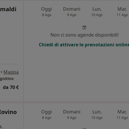
imaldi
Oggi
Domani
Lun,
Mar,
8 Ago
9 Ago
10 Ago
11 Ago
Non ci sono agende disponibili!
i
Chiedi di attivare le prenotazioni onlin
•
Mappa
gnitivo
da 70 €
Iovino
Oggi
Domani
Lun,
Mar,
8 Ago
9 Ago
10 Ago
11 Ago
a,