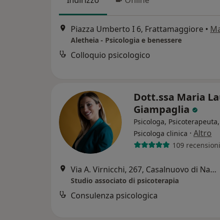
Indirizzo
Online
Piazza Umberto I 6, Frattamaggiore
•
M
Aletheia - Psicologia e benessere
Colloquio psicologico
Dott.ssa Maria L
Giampaglia
Psicologa, Psicoterapeuta,
·
Altro
Psicologa clinica
109 recension
Via A. Virnicchi, 267, Casalnuovo di Napoli
Studio associato di psicoterapia
Consulenza psicologica