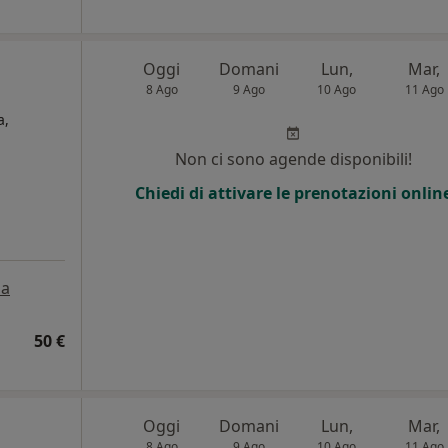
Oggi
Domani
Lun,
Mar,
8 Ago
9 Ago
10 Ago
11 Ago
a,
Non ci sono agende disponibili!
Chiedi di attivare le prenotazioni onlin
a
50 €
Oggi
Domani
Lun,
Mar,
8 Ago
9 Ago
10 Ago
11 Ago