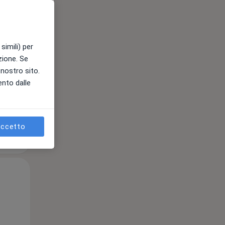
12 Ago
13 Ago
14 Ago
simili) per
e
azione. Se
l nostro sito.
ento dalle
ccetto
Mer,
Gio,
Ven,
12 Ago
13 Ago
14 Ago