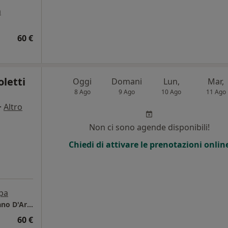
a
60 €
oletti
Oggi
Domani
Lun,
Mar,
8 Ago
9 Ago
10 Ago
11 Ago
·
Altro
i
Non ci sono agende disponibili!
Chiedi di attivare le prenotazioni onlin
pa
Studio di psicologia e psicoterapia, Pomigliano D'Arco
60 €