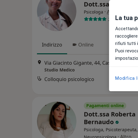
Dott.ssa Ilaria Z
·
Altro
Psicologa
La tua 
29 recensioni
Accettando,
raccogliere 
rifiuti tutt
Indirizzo
Online
Puoi revoca
impostazion
Via Giacinto Gigante, 44, Casoria
•
Mapp
Studio Medico
Modifica 
Colloquio psicologico
Pagamenti online
Dott.ssa Roberta
Bernaudo
Psicologa, Psicoterapeuta,
·
Altro
Neuropsicologa