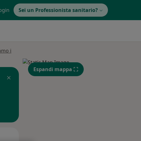
ogin
Sei un Professionista sanitario?
amo i
Espandi mappa
Mer,
Gio,
Ven,