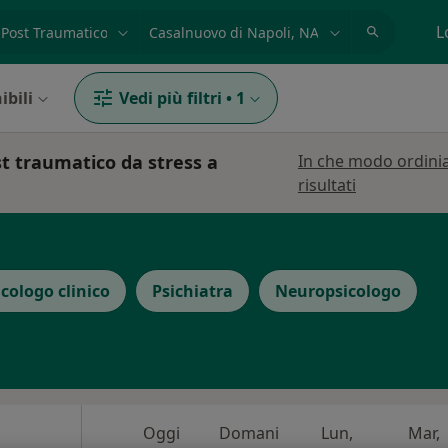
azione, medico, struttura
es: Roma
L
ibili
Vedi più filtri
•
1
st traumatico da stress a
In che modo ordini
risultati
icologo clinico
Psichiatra
Neuropsicologo
Oggi
Domani
Lun,
Mar,