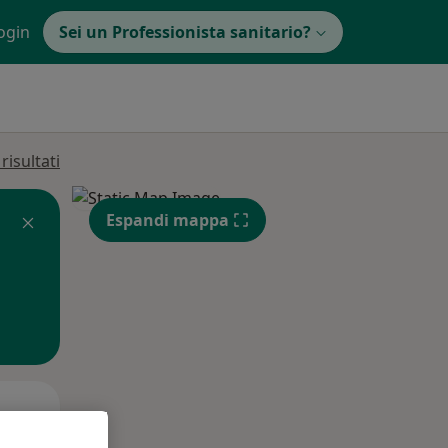
ogin
Sei un Professionista sanitario?
isultati
Espandi mappa
Mar,
Mer,
Gio,
11 Ago
12 Ago
13 Ago