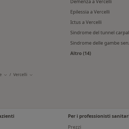
Demenza a Vercelli
Epilessia a Vercelli
Ictus a Vercelli
Sindrome del tunnel carpale
Sindrome delle gambe senza
Altro (14)
elli
Altro nella categoria:
e
Vercelli
Cambia città
Cambia città
azienti
Per i professionisti sanitar
i
Prezzi