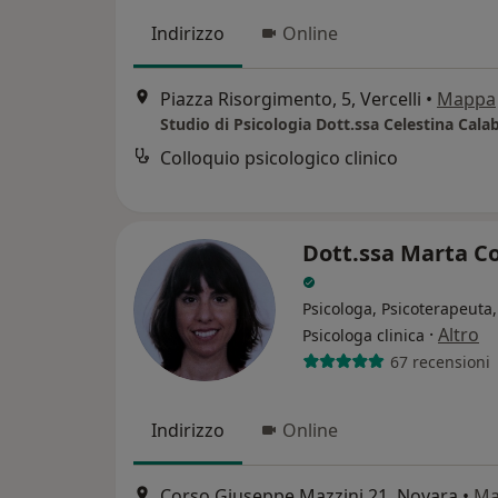
Indirizzo
Online
Piazza Risorgimento, 5, Vercelli
•
Mappa
Studio di Psicologia Dott.ssa Celestina Cala
Colloquio psicologico clinico
Dott.ssa Marta C
Psicologa, Psicoterapeuta,
·
Altro
Psicologa clinica
67 recensioni
Indirizzo
Online
Corso Giuseppe Mazzini 21, Novara
•
Ma