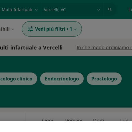
azione, medico, struttura
es: Roma
L
ibili
Vedi più filtri
•
1
ti-infartuale a Vercelli
In che modo ordiniamo i r
icologo clinico
Endocrinologo
Proctologo
Oggi
Domani
Dom,
Lun,
7 Ago
8 Ago
9 Ago
10 Ago