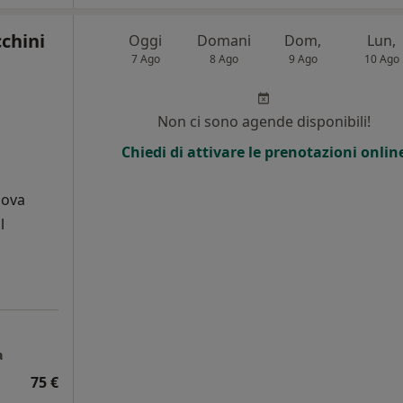
cchini
Oggi
Domani
Dom,
Lun,
7 Ago
8 Ago
9 Ago
10 Ago
Non ci sono agende disponibili!
Chiedi di attivare le prenotazioni onlin
dova
l
a
75 €