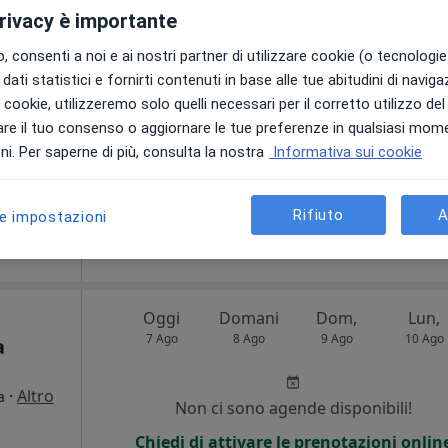
privacy è importante
Non ci sono agende disponibili!
 consenti a noi e ai nostri partner di utilizzare cookie (o tecnologie 
dati statistici e fornirti contenuti in base alle tue abitudini di navig
Chiedi di attivare le prenotazioni onlin
i
i i cookie, utilizzeremo solo quelli necessari per il corretto utilizzo de
re il tuo consenso o aggiornare le tue preferenze in qualsiasi mom
i. Per saperne di più, consulta la nostra
Informativa sui cookie
Rifiuto
A
le impostazioni
132 €
Oggi
Domani
Dom,
Lun,
7 Ago
8 Ago
9 Ago
10 Ago
a
·
Altro
a
Non ci sono agende disponibili!
Chiedi di attivare le prenotazioni onlin