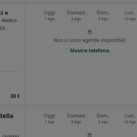
ti
Oggi
Domani
Dom,
Lun,
7 Ago
8 Ago
9 Ago
10 Ago
a, Medico
tro
Non ci sono agende disponibili!
Mostra telefono
30 €
della
Oggi
Domani
Dom,
Lun,
7 Ago
8 Ago
9 Ago
10 Ago
, Urologo