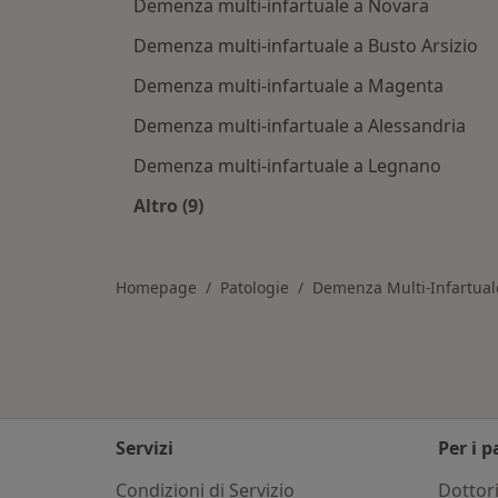
Demenza multi-infartuale a Novara
Demenza multi-infartuale a Busto Arsizio
Demenza multi-infartuale a Magenta
Demenza multi-infartuale a Alessandria
Demenza multi-infartuale a Legnano
Altro (9)
Altro nella categoria: Città vicino Verc
Homepage
Patologie
Demenza Multi-Infartual
Servizi
Per i p
Condizioni di Servizio
Dottor