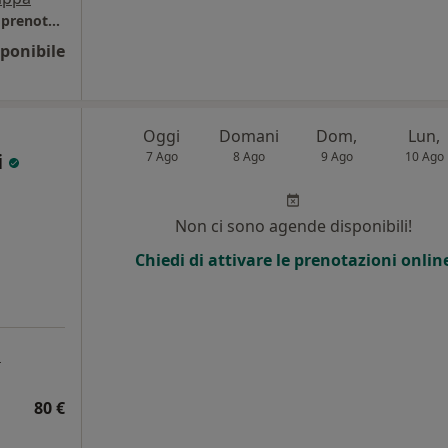
Studio Privato in Novara. Per confermare la prenotazione necessario breve contatto telefonico verbale preliminare al colloquio tel. 3495301796
ponibile
Oggi
Domani
Dom,
Lun,
i
7 Ago
8 Ago
9 Ago
10 Ago
Non ci sono agende disponibili!
Chiedi di attivare le prenotazioni onlin
a
80 €