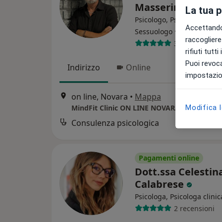
Masserini
La tua 
Psicologo, Psicoterapeuta,
Accettando,
·
Altro
Sessuologo
raccogliere 
325 recension
rifiuti tutt
Puoi revoca
Indirizzo
Online
impostazion
on line, Novara
•
Mappa
Modifica 
MindFit Clinic ON LINE NOVARA
Consulenza psicologica
Pagamenti online
Dott.ssa Celestin
Calabrese
Psicologa, Psicologa clinic
2 recensioni