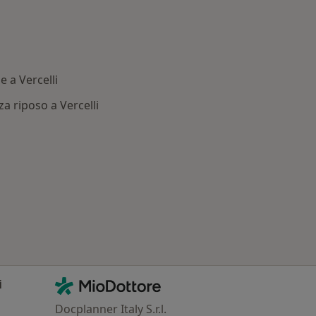
 a Vercelli
 riposo a Vercelli
 Patologie correlate a Vercelli
Contatti
MioDottore - Homepage
i
Docplanner Italy S.r.l.