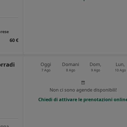
brese
60 €
orradi
Oggi
Domani
Dom,
Lun,
7 Ago
8 Ago
9 Ago
10 Ago
Non ci sono agende disponibili!
Chiedi di attivare le prenotazioni onlin
ppa