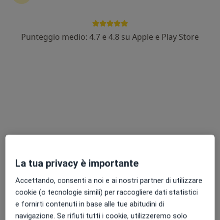
Punteggio medio: 4.7 e 4.8 su Apple e Play Store
Dr. Giuseppe Cirmi
·
Altro
Oculista, Chirurgo
199 recensioni
Viale giuseppe eugenio luraghi, Arese
•
Mappa
HUMANITAS Medical Care Arese
Prima visita oculistica
da 140 €
Questo dottore non ha ancora attivato le prenotazioni online presso questo indirizzo.
Chiedi di attivare le prenotazioni online
La tua privacy è importante
Accettando, consenti a noi e ai nostri partner di utilizzare
cookie (o tecnologie simili) per raccogliere dati statistici
e fornirti contenuti in base alle tue abitudini di
navigazione. Se rifiuti tutti i cookie, utilizzeremo solo