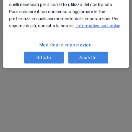
quelli necessari per il corretto utilizzo del nostro sito.
Puoi revocare il tuo consenso o aggiornare le tue
preferenze in qualsiasi momento dalle impostazioni. Per
saperne di più, consulta la nostra
Informativa sui cookie
Dott.ssa Tetyana Muzhetska
·
Altro
Oculista, Chirurgo
46 recensioni
Modifica le impostazioni
Via Giuseppe Eugenio Luraghi 11, Arese
•
Mappa
Rifiuto
Accetto
Humanitas medical care Arese
Visita oculistica pediatrica
120 €
Questo dottore non ha ancora attivato le prenotazioni online presso questo indirizzo.
Chiedi di attivare le prenotazioni online