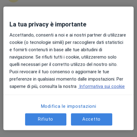
Punteggio medio: 4.7 e 4.8 su Apple e Play Store
La tua privacy è importante
Dott. Antonio Capomagi
Accettando, consenti a noi e ai nostri partner di utilizzare
·
Altro
Chirurgo generale, Proctologo, Gastroenterologo
cookie (o tecnologie simili) per raccogliere dati statistici
58 recensioni
e fornirti contenuti in base alle tue abitudini di
Viale Don Minzoni 29a, Jesi
•
Mappa
navigazione. Se rifiuti tutti i cookie, utilizzeremo solo
Myolab
quelli necessari per il corretto utilizzo del nostro sito.
Puoi revocare il tuo consenso o aggiornare le tue
Visita di chirurgia generale
da 170 €
preferenze in qualsiasi momento dalle impostazioni. Per
Questo dottore non ha ancora attivato le prenotazioni online presso questo indirizzo.
saperne di più, consulta la nostra
Informativa sui cookie
Chiedi di attivare le prenotazioni online
Modifica le impostazioni
Rifiuto
Accetto