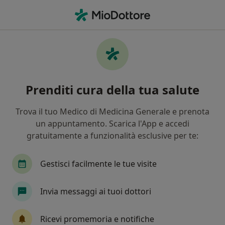
Men
Condiloma Acuminato • Jesi, AN
Filters
• 1
Mappa
Specialisti in trattamento Condiloma
Prenditi cura della tua salute
acuminato a Jesi
In che modo ordiniamo i risultati
Trova il tuo Medico di Medicina Generale e prenota
un appuntamento. Scarica l'App e accedi
gratuitamente a funzionalità esclusive per te:
Che specializzazione stai cercando?
Gastroenterologo
Proctologo
Psicologo
Gestisci facilmente le tue visite
Invia messaggi ai tuoi dottori
Ricevi promemoria e notifiche